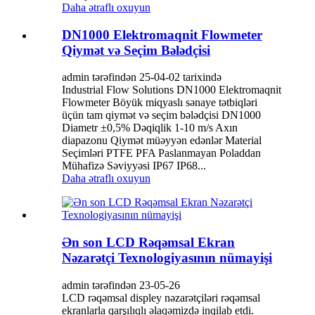
Daha ətraflı oxuyun
DN1000 Elektromaqnit Flowmeter
Qiymət və Seçim Bələdçisi
admin tərəfindən 25-04-02 tarixində
Industrial Flow Solutions DN1000 Elektromaqnit
Flowmeter Böyük miqyaslı sənaye tətbiqləri
üçün tam qiymət və seçim bələdçisi DN1000
Diametr ±0,5% Dəqiqlik 1-10 m/s Axın
diapazonu Qiymət müəyyən edənlər Material
Seçimləri PTFE PFA Paslanmayan Poladdan
Mühafizə Səviyyəsi IP67 IP68...
Daha ətraflı oxuyun
Ən son LCD Rəqəmsal Ekran
Nəzarətçi Texnologiyasının nümayişi
admin tərəfindən 23-05-26
LCD rəqəmsal displey nəzarətçiləri rəqəmsal
ekranlarla qarşılıqlı əlaqəmizdə inqilab etdi.