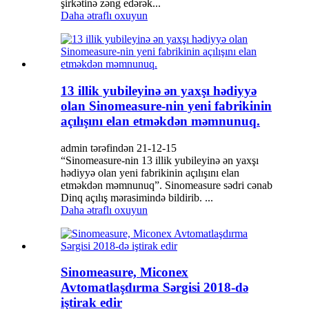
şirkətinə zəng edərək...
Daha ətraflı oxuyun
13 illik yubileyinə ən yaxşı hədiyyə
olan Sinomeasure-nin yeni fabrikinin
açılışını elan etməkdən məmnunuq.
admin tərəfindən 21-12-15
“Sinomeasure-nin 13 illik yubileyinə ən yaxşı
hədiyyə olan yeni fabrikinin açılışını elan
etməkdən məmnunuq”. Sinomeasure sədri cənab
Dinq açılış mərasimində bildirib. ...
Daha ətraflı oxuyun
Sinomeasure, Miconex
Avtomatlaşdırma Sərgisi 2018-də
iştirak edir