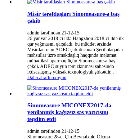
Misir tərəfdaşları Sinomeasure-ə baş
çəkib
admin tərəfindən 21-12-15
26 yanvar 2018-ci ildə Hangzhou 2018-ci ildə ilk
qar yağmasını qarşıladı, bu müddət ərzində
Misirdən olan ADEC şirkəti cənab Şerif əlaqədar
məhsullar üzrə əməkdaşlıq haqqında məlumat
mübadiləsi aparmaq üçün Sinomeasure-a baş
çəkdi. ADEC suyun təmizlənməsi sahəsində
ixtisaslaşmış yüksək texnologiyalı şirkətdir...
Daha ətraflı oxuyun
Sinomeasure MICONEX2017-də
yenilənmiş kağızsız səs yazıcısını
təqdim etdi
admin tərəfindən 21-12-15
Sinomeasure 28-ci Çin Beynəlxalq Ölçmə