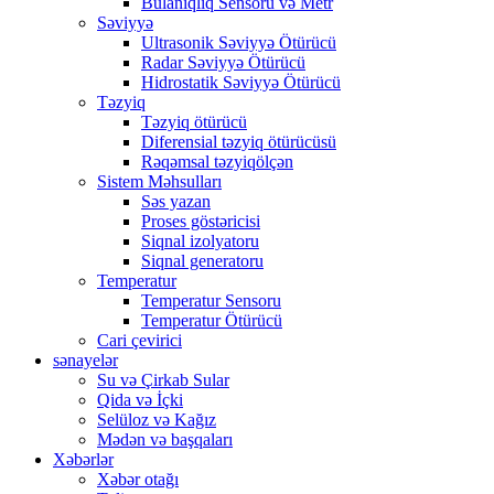
Bulanıqlıq Sensoru və Metr
Səviyyə
Ultrasonik Səviyyə Ötürücü
Radar Səviyyə Ötürücü
Hidrostatik Səviyyə Ötürücü
Təzyiq
Təzyiq ötürücü
Diferensial təzyiq ötürücüsü
Rəqəmsal təzyiqölçən
Sistem Məhsulları
Səs yazan
Proses göstəricisi
Siqnal izolyatoru
Siqnal generatoru
Temperatur
Temperatur Sensoru
Temperatur Ötürücü
Cari çevirici
sənayelər
Su və Çirkab Sular
Qida və İçki
Selüloz və Kağız
Mədən və başqaları
Xəbərlər
Xəbər otağı