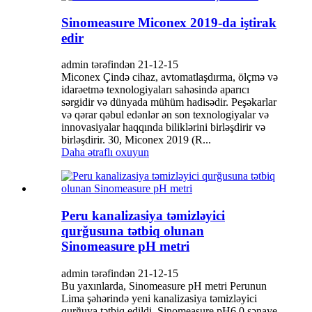
Sinomeasure Miconex 2019-da iştirak
edir
admin tərəfindən 21-12-15
Miconex Çində cihaz, avtomatlaşdırma, ölçmə və
idarəetmə texnologiyaları sahəsində aparıcı
sərgidir və dünyada mühüm hadisədir. Peşəkarlar
və qərar qəbul edənlər ən son texnologiyalar və
innovasiyalar haqqında biliklərini birləşdirir və
birləşdirir. 30, Miconex 2019 (R...
Daha ətraflı oxuyun
Peru kanalizasiya təmizləyici
qurğusuna tətbiq olunan
Sinomeasure pH metri
admin tərəfindən 21-12-15
Bu yaxınlarda, Sinomeasure pH metri Perunun
Lima şəhərində yeni kanalizasiya təmizləyici
qurğuya tətbiq edildi. Sinomeasure pH6.0 sənaye