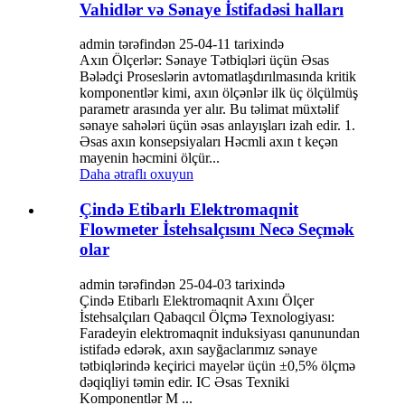
Vahidlər və Sənaye İstifadəsi halları
admin tərəfindən 25-04-11 tarixində
Axın Ölçerlər: Sənaye Tətbiqləri üçün Əsas
Bələdçi Proseslərin avtomatlaşdırılmasında kritik
komponentlər kimi, axın ölçənlər ilk üç ölçülmüş
parametr arasında yer alır. Bu təlimat müxtəlif
sənaye sahələri üçün əsas anlayışları izah edir. 1.
Əsas axın konsepsiyaları Həcmli axın t keçən
mayenin həcmini ölçür...
Daha ətraflı oxuyun
Çində Etibarlı Elektromaqnit
Flowmeter İstehsalçısını Necə Seçmək
olar
admin tərəfindən 25-04-03 tarixində
Çində Etibarlı Elektromaqnit Axını Ölçer
İstehsalçıları Qabaqcıl Ölçmə Texnologiyası:
Faradeyin elektromaqnit induksiyası qanunundan
istifadə edərək, axın sayğaclarımız sənaye
tətbiqlərində keçirici mayelər üçün ±0,5% ölçmə
dəqiqliyi təmin edir. IC Əsas Texniki
Komponentlər M ...