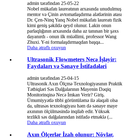
admin tərəfindən 25-05-22
Nobel mükafatı laureatının arxasında unudulmuş
mentor və Çinin avtomatlaşdırma alətlərinin atası
Dr. Çen-Ninq Yanq Nobel mükafatı laureatı fizik
kimi geniş şəkildə qeyd olunur. Lakin onun
parlaqlığının arxasında daha az tanınan bir şəxs
dayanırdı - onun ilk müəllimi, professor Wang
Zhuxi. Y-ni formalaşdırmaqdan başqa...
Daha ətraflı oxuyun
Ultrasonik Flowmeters Necə İşləyir:
Faydaları və Sənaye İstifadələri
admin tərəfindən 25-04-15
Ultrasonik Axın Ölçmə Texnologiyasının Praktik
Tətbiqləri Səs Dalğalarının Mayenin Dəqiq
Monitorinqinə Necə İmkan Verir? Giriş.
Ümumiyyətlə tibbi görüntüləmə ilə əlaqəli olsa
da, ultrasəs texnologiyası həm də sənaye maye
axınının ölçülməsində inqilab edir. Yüksək
tezlikli səs dalğalarından istifadə etməklə (...
Daha ətraflı oxuyun
Axın Ölçerlər İzah olunur: Növlər,