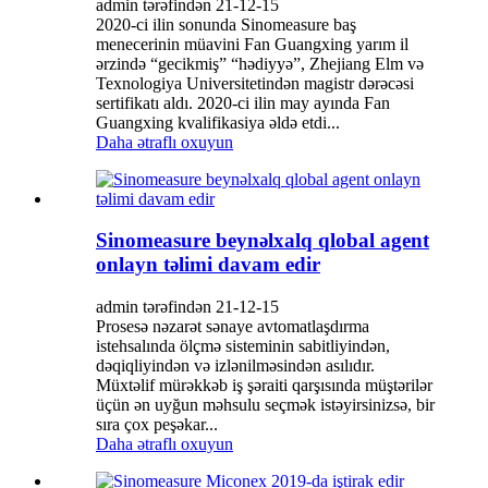
admin tərəfindən 21-12-15
2020-ci ilin sonunda Sinomeasure baş
menecerinin müavini Fan Guangxing yarım il
ərzində “gecikmiş” “hədiyyə”, Zhejiang Elm və
Texnologiya Universitetindən magistr dərəcəsi
sertifikatı aldı. 2020-ci ilin may ayında Fan
Guangxing kvalifikasiya əldə etdi...
Daha ətraflı oxuyun
Sinomeasure beynəlxalq qlobal agent
onlayn təlimi davam edir
admin tərəfindən 21-12-15
Prosesə nəzarət sənaye avtomatlaşdırma
istehsalında ölçmə sisteminin sabitliyindən,
dəqiqliyindən və izlənilməsindən asılıdır.
Müxtəlif mürəkkəb iş şəraiti qarşısında müştərilər
üçün ən uyğun məhsulu seçmək istəyirsinizsə, bir
sıra çox peşəkar...
Daha ətraflı oxuyun