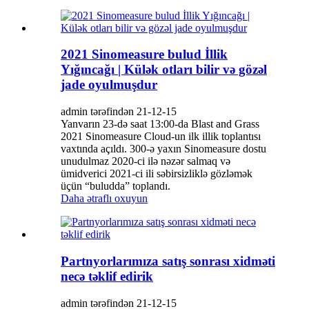
2021 Sinomeasure bulud İllik
Yığıncağı | Külək otları bilir və gözəl
jade oyulmuşdur
admin tərəfindən 21-12-15
Yanvarın 23-də saat 13:00-da Blast and Grass
2021 Sinomeasure Cloud-un ilk illik toplantısı
vaxtında açıldı. 300-ə yaxın Sinomeasure dostu
unudulmaz 2020-ci ilə nəzər salmaq və
ümidverici 2021-ci ili səbirsizliklə gözləmək
üçün “buludda” toplandı.
Daha ətraflı oxuyun
Partnyorlarımıza satış sonrası xidməti
necə təklif edirik
admin tərəfindən 21-12-15