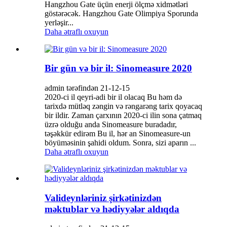
Hangzhou Gate üçün enerji ölçmə xidmətləri
göstərəcək. Hangzhou Gate Olimpiya Sporunda
yerləşir...
Daha ətraflı oxuyun
Bir gün və bir il: Sinomeasure 2020
admin tərəfindən 21-12-15
2020-ci il qeyri-adi bir il olacaq Bu həm də
tarixdə mütləq zəngin və rəngarəng tarix qoyacaq
bir ildir. Zaman çarxının 2020-ci ilin sona çatmaq
üzrə olduğu anda Sinomeasure buradadır,
təşəkkür edirəm Bu il, hər an Sinomeasure-un
böyüməsinin şahidi oldum. Sonra, sizi aparın ...
Daha ətraflı oxuyun
Valideynləriniz şirkətinizdən
məktublar və hədiyyələr aldıqda