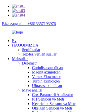
Bizə zəng edin: +8613357193976
Ev
HAQQIMIZDA
Sertifikatlar
Tez-tez verilən suallar
Məhsullar
Debimetr
Coriolis axını ölçən
Maqnit axınıölçən
Vortex Flowmeter
Turbin axınıölçən
Ultrasəs axınıölçən
Maye analizi
Çox Parametrli Analizator
PH Sensoru və Metr
Keçiricilik Sensoru və Metr
Oksigen Sensoru və Metr