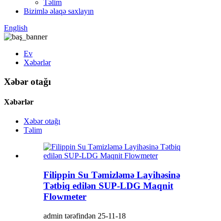
Təlim
Bizimlə əlaqə saxlayın
English
Ev
Xəbərlər
Xəbər otağı
Xəbərlər
Xəbər otağı
Təlim
Filippin Su Təmizləmə Layihəsinə
Tətbiq edilən SUP-LDG Maqnit
Flowmeter
admin tərəfindən 25-11-18