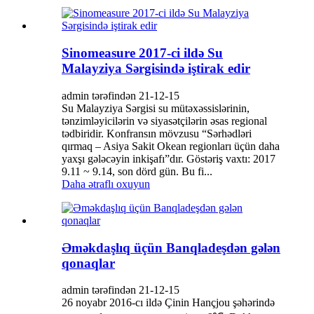
Sinomeasure 2017-ci ildə Su
Malayziya Sərgisində iştirak edir
admin tərəfindən 21-12-15
Su Malayziya Sərgisi su mütəxəssislərinin,
tənzimləyicilərin və siyasətçilərin əsas regional
tədbiridir. Konfransın mövzusu “Sərhədləri
qırmaq – Asiya Sakit Okean regionları üçün daha
yaxşı gələcəyin inkişafı”dır. Göstəriş vaxtı: 2017
9.11 ~ 9.14, son dörd gün. Bu fi...
Daha ətraflı oxuyun
Əməkdaşlıq üçün Banqladeşdən gələn
qonaqlar
admin tərəfindən 21-12-15
26 noyabr 2016-cı ildə Çinin Hançjou şəhərində