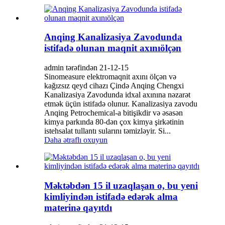
Anqing Kanalizasiya Zavodunda
istifadə olunan maqnit axınıölçən
admin tərəfindən 21-12-15
Sinomeasure elektromaqnit axını ölçən və
kağızsız qeyd cihazı Çində Anqing Chengxi
Kanalizasiya Zavodunda idxal axınına nəzarət
etmək üçün istifadə olunur. Kanalizasiya zavodu
Anqing Petrochemical-a bitişikdir və əsasən
kimya parkında 80-dən çox kimya şirkətinin
istehsalat tullantı sularını təmizləyir. Si...
Daha ətraflı oxuyun
Məktəbdən 15 il uzaqlaşan o, bu yeni
kimliyindən istifadə edərək alma
materinə qayıtdı