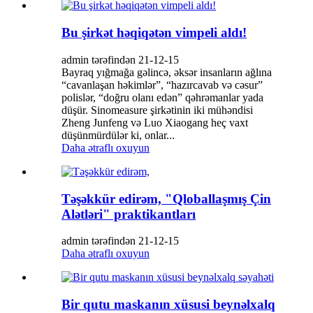
Bu şirkət həqiqətən vimpeli aldı!
admin tərəfindən 21-12-15
Bayraq yığmağa gəlincə, əksər insanların ağlına
“cavanlaşan həkimlər”, “hazırcavab və cəsur”
polislər, “doğru olanı edən” qəhrəmanlar yada
düşür. Sinomeasure şirkətinin iki mühəndisi
Zheng Junfeng və Luo Xiaogang heç vaxt
düşünmürdülər ki, onlar...
Daha ətraflı oxuyun
Təşəkkür edirəm, "Qloballaşmış Çin
Alətləri" praktikantları
admin tərəfindən 21-12-15
Daha ətraflı oxuyun
Bir qutu maskanın xüsusi beynəlxalq