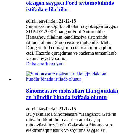
oksigen sayğacı Ford avtomobilində
istifadə edilə bilər
admin tərəfindən 21-12-15
Sinomeasure Optik həll olunmuş oksigen sayğacı
SUP-DY2900 Changan Ford Automobile
Hangzhou filialının kanalizasiya sistemində
istifadə olunur. Sinomeasure mühəndisi Müh.
Dong yerində quraşdırma təlimatlarını təqdim
etdi. Hazırda quraşdırma və sazlama tamamlanıb
və əməliyyat yoxdur...
Daha ətraflı oxuyun
Sinomeasure məhsulları Hançjoudakı
ən hündür binada istifadə olunur
admin tərəfindən 21-12-15
Bu yaxınlarda Sinomeasure “Hangzhou Gate”in
müvafiq tikinti bölmələri ilə əməkdaşlıq
müqaviləsi imzalayıb. Gələcəkdə Sinomeasure
elektromaqnit istilik və soyutma sayğacları