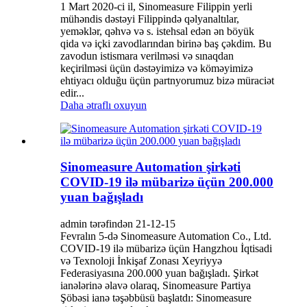
1 Mart 2020-ci il, Sinomeasure Filippin yerli
mühəndis dəstəyi Filippində qəlyanaltılar,
yeməklər, qəhvə və s. istehsal edən ən böyük
qida və içki zavodlarından birinə baş çəkdim. Bu
zavodun istismara verilməsi və sınaqdan
keçirilməsi üçün dəstəyimizə və köməyimizə
ehtiyacı olduğu üçün partnyorumuz bizə müraciət
edir...
Daha ətraflı oxuyun
Sinomeasure Automation şirkəti
COVID-19 ilə mübarizə üçün 200.000
yuan bağışladı
admin tərəfindən 21-12-15
Fevralın 5-də Sinomeasure Automation Co., Ltd.
COVID-19 ilə mübarizə üçün Hangzhou İqtisadi
və Texnoloji İnkişaf Zonası Xeyriyyə
Federasiyasına 200.000 yuan bağışladı. Şirkət
ianələrinə əlavə olaraq, Sinomeasure Partiya
Şöbəsi ianə təşəbbüsü başlatdı: Sinomeasure