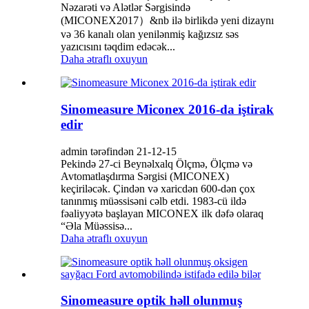
Nəzarəti və Alətlər Sərgisində
(MICONEX2017）&nb ilə birlikdə yeni dizaynı
və 36 kanalı olan yenilənmiş kağızsız səs
yazıcısını təqdim edəcək...
Daha ətraflı oxuyun
Sinomeasure Miconex 2016-da iştirak
edir
admin tərəfindən 21-12-15
Pekində 27-ci Beynəlxalq Ölçmə, Ölçmə və
Avtomatlaşdırma Sərgisi (MICONEX)
keçiriləcək. Çindən və xaricdən 600-dən çox
tanınmış müəssisəni cəlb etdi. 1983-cü ildə
fəaliyyətə başlayan MICONEX ilk dəfə olaraq
“Əla Müəssisə...
Daha ətraflı oxuyun
Sinomeasure optik həll olunmuş