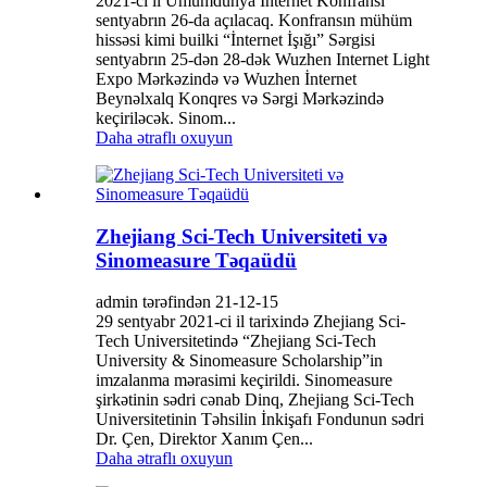
2021-ci il Ümumdünya İnternet Konfransı
sentyabrın 26-da açılacaq. Konfransın mühüm
hissəsi kimi builki “İnternet İşığı” Sərgisi
sentyabrın 25-dən 28-dək Wuzhen Internet Light
Expo Mərkəzində və Wuzhen İnternet
Beynəlxalq Konqres və Sərgi Mərkəzində
keçiriləcək. Sinom...
Daha ətraflı oxuyun
Zhejiang Sci-Tech Universiteti və
Sinomeasure Təqaüdü
admin tərəfindən 21-12-15
29 sentyabr 2021-ci il tarixində Zhejiang Sci-
Tech Universitetində “Zhejiang Sci-Tech
University & Sinomeasure Scholarship”in
imzalanma mərasimi keçirildi. Sinomeasure
şirkətinin sədri cənab Dinq, Zhejiang Sci-Tech
Universitetinin Təhsilin İnkişafı Fondunun sədri
Dr. Çen, Direktor Xanım Çen...
Daha ətraflı oxuyun