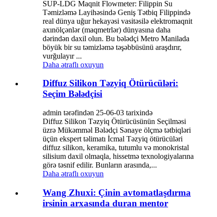
SUP-LDG Maqnit Flowmeter: Filippin Su
Təmizləmə Layihəsində Geniş Tətbiq Filippində
real dünya uğur hekayəsi vasitəsilə elektromaqnit
axınölçənlər (maqmetrlər) dünyasına daha
dərindən daxil olun. Bu bələdçi Metro Manilada
böyük bir su təmizləmə təşəbbüsünü araşdırır,
vurğulayır ...
Daha ətraflı oxuyun
Diffuz Silikon Təzyiq Ötürücüləri:
Seçim Bələdçisi
admin tərəfindən 25-06-03 tarixində
Diffuz Silikon Təzyiq Ötürücüsünün Seçilməsi
üzrə Mükəmməl Bələdçi Sənaye ölçmə tətbiqləri
üçün ekspert təlimatı İcmal Təzyiq ötürücüləri
diffuz silikon, keramika, tutumlu və monokristal
silisium daxil olmaqla, hissetmə texnologiyalarına
görə təsnif edilir. Bunların arasında,...
Daha ətraflı oxuyun
Wang Zhuxi: Çinin avtomatlaşdırma
irsinin arxasında duran mentor