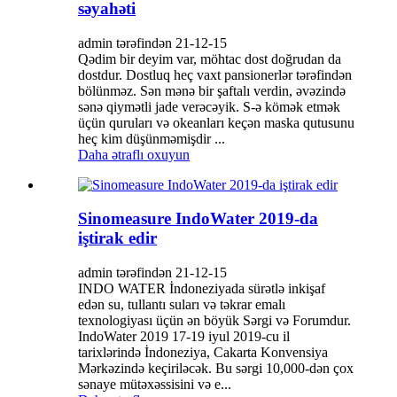
səyahəti
admin tərəfindən 21-12-15
Qədim bir deyim var, möhtac dost doğrudan da
dostdur. Dostluq heç vaxt pansionerlər tərəfindən
bölünməz. Sən mənə bir şaftalı verdin, əvəzində
sənə qiymətli jade verəcəyik. S-ə kömək etmək
üçün quruları və okeanları keçən maska ​​qutusunu
heç kim düşünməmişdir ...
Daha ətraflı oxuyun
Sinomeasure IndoWater 2019-da
iştirak edir
admin tərəfindən 21-12-15
INDO WATER İndoneziyada sürətlə inkişaf
edən su, tullantı suları və təkrar emalı
texnologiyası üçün ən böyük Sərgi və Forumdur.
IndoWater 2019 17-19 iyul 2019-cu il
tarixlərində İndoneziya, Cakarta Konvensiya
Mərkəzində keçiriləcək. Bu sərgi 10,000-dən çox
sənaye mütəxəssisini və e...