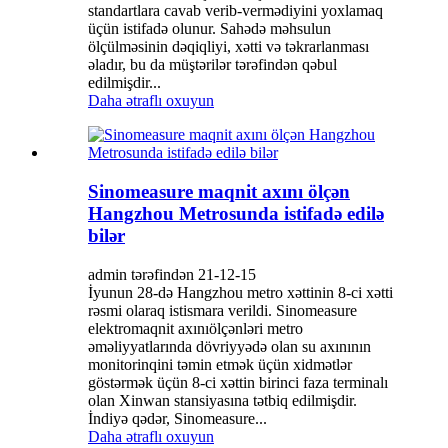
standartlara cavab verib-vermədiyini yoxlamaq
üçün istifadə olunur. Sahədə məhsulun
ölçülməsinin dəqiqliyi, xətti və təkrarlanması
əladır, bu da müştərilər tərəfindən qəbul
edilmişdir...
Daha ətraflı oxuyun
Sinomeasure maqnit axını ölçən
Hangzhou Metrosunda istifadə edilə
bilər
admin tərəfindən 21-12-15
İyunun 28-də Hangzhou metro xəttinin 8-ci xətti
rəsmi olaraq istismara verildi. Sinomeasure
elektromaqnit axınıölçənləri metro
əməliyyatlarında dövriyyədə olan su axınının
monitorinqini təmin etmək üçün xidmətlər
göstərmək üçün 8-ci xəttin birinci faza terminalı
olan Xinwan stansiyasına tətbiq edilmişdir.
İndiyə qədər, Sinomeasure...
Daha ətraflı oxuyun