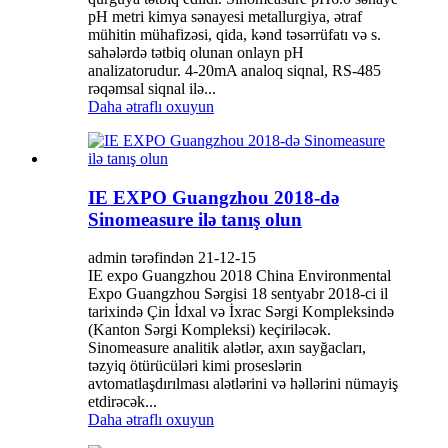
pH metri kimya sənayesi metallurgiya, ətraf
mühitin mühafizəsi, qida, kənd təsərrüfatı və s.
sahələrdə tətbiq olunan onlayn pH
analizatorudur. 4-20mA analoq siqnal, RS-485
rəqəmsal siqnal ilə...
Daha ətraflı oxuyun
IE EXPO Guangzhou 2018-də
Sinomeasure ilə tanış olun
admin tərəfindən 21-12-15
IE expo Guangzhou 2018 China Environmental
Expo Guangzhou Sərgisi 18 sentyabr 2018-ci il
tarixində Çin İdxal və İxrac Sərgi Kompleksində
(Kanton Sərgi Kompleksi) keçiriləcək.
Sinomeasure analitik alətlər, axın sayğacları,
təzyiq ötürücüləri kimi proseslərin
avtomatlaşdırılması alətlərini və həllərini nümayiş
etdirəcək...
Daha ətraflı oxuyun