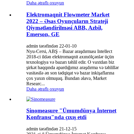
Daha ətraflı oxuyun
Elektromaqnit Flowmeter Market
2022 – Əsas Oyunçuların Strateji
Qiymətləndirilməsi ABB, Azbil,
Emerson, GE
admin tərəfindən 22-01-10
Nyu-Cersi, ABŞ – Bazar araşdırması Intellect
2018-ci ildən elektromaqnit axınıölçənlər üçün
texnologiya və bazarı təhlil edir. O vaxtdan biz
şirkət haqqında apardığımız araşdırma və təhlillər
vasitəsilə ən son tədqiqat və bazar inkişaflarına
çox yaxın olmuşuq. Bundan əlavə, Market
Researc...
Daha ətraflı oxuyun
Sinomeasure "Ümumdünya İnternet
Konfransı"nda çıxış etdi
admin tərəfindən 21-12-15