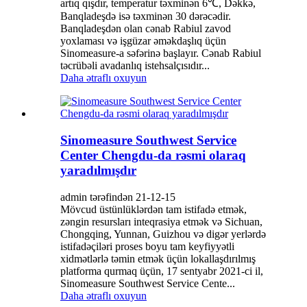
artıq qışdır, temperatur təxminən 6℃, Dəkkə,
Banqladeşdə isə təxminən 30 dərəcədir.
Banqladeşdən olan cənab Rabiul zavod
yoxlaması və işgüzar əməkdaşlıq üçün
Sinomeasure-a səfərinə başlayır. Cənab Rabiul
təcrübəli avadanlıq istehsalçısıdır...
Daha ətraflı oxuyun
Sinomeasure Southwest Service
Center Chengdu-da rəsmi olaraq
yaradılmışdır
admin tərəfindən 21-12-15
Mövcud üstünlüklərdən tam istifadə etmək,
zəngin resursları inteqrasiya etmək və Sichuan,
Chongqing, Yunnan, Guizhou və digər yerlərdə
istifadəçiləri proses boyu tam keyfiyyətli
xidmətlərlə təmin etmək üçün lokallaşdırılmış
platforma qurmaq üçün, 17 sentyabr 2021-ci il,
Sinomeasure Southwest Service Cente...
Daha ətraflı oxuyun