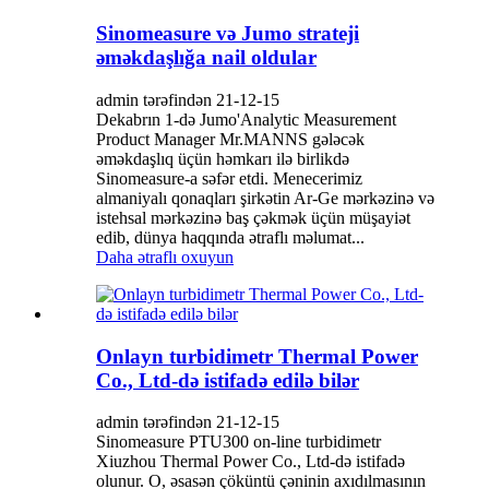
Sinomeasure və Jumo strateji
əməkdaşlığa nail oldular
admin tərəfindən 21-12-15
Dekabrın 1-də Jumo'Analytic Measurement
Product Manager Mr.MANNS gələcək
əməkdaşlıq üçün həmkarı ilə birlikdə
Sinomeasure-a səfər etdi. Menecerimiz
almaniyalı qonaqları şirkətin Ar-Ge mərkəzinə və
istehsal mərkəzinə baş çəkmək üçün müşayiət
edib, dünya haqqında ətraflı məlumat...
Daha ətraflı oxuyun
Onlayn turbidimetr Thermal Power
Co., Ltd-də istifadə edilə bilər
admin tərəfindən 21-12-15
Sinomeasure PTU300 on-line turbidimetr
Xiuzhou Thermal Power Co., Ltd-də istifadə
olunur. O, əsasən çöküntü çəninin axıdılmasının