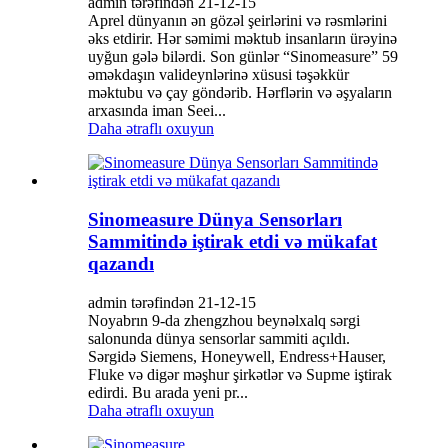
admin tərəfindən 21-12-15
Aprel dünyanın ən gözəl şeirlərini və rəsmlərini
əks etdirir. Hər səmimi məktub insanların ürəyinə
uyğun gələ bilərdi. Son günlər “Sinomeasure” 59
əməkdaşın valideynlərinə xüsusi təşəkkür
məktubu və çay göndərib. Hərflərin və əşyaların
arxasında iman Seei...
Daha ətraflı oxuyun
Sinomeasure Dünya Sensorları
Sammitində iştirak etdi və mükafat
qazandı
admin tərəfindən 21-12-15
Noyabrın 9-da zhengzhou beynəlxalq sərgi
salonunda dünya sensorlar sammiti açıldı.
Sərgidə Siemens, Honeywell, Endress+Hauser,
Fluke və digər məşhur şirkətlər və Supme iştirak
edirdi. Bu arada yeni pr...
Daha ətraflı oxuyun