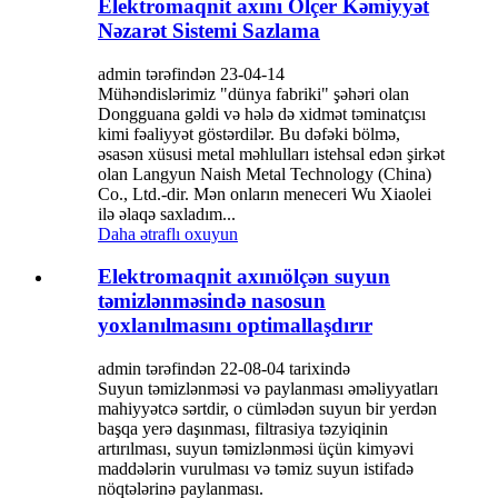
Elektromaqnit axını Ölçer Kəmiyyət
Nəzarət Sistemi Sazlama
admin tərəfindən 23-04-14
Mühəndislərimiz "dünya fabriki" şəhəri olan
Dongguana gəldi və hələ də xidmət təminatçısı
kimi fəaliyyət göstərdilər. Bu dəfəki bölmə,
əsasən xüsusi metal məhlulları istehsal edən şirkət
olan Langyun Naish Metal Technology (China)
Co., Ltd.-dir. Mən onların meneceri Wu Xiaolei
ilə əlaqə saxladım...
Daha ətraflı oxuyun
Elektromaqnit axınıölçən suyun
təmizlənməsində nasosun
yoxlanılmasını optimallaşdırır
admin tərəfindən 22-08-04 tarixində
Suyun təmizlənməsi və paylanması əməliyyatları
mahiyyətcə sərtdir, o cümlədən suyun bir yerdən
başqa yerə daşınması, filtrasiya təzyiqinin
artırılması, suyun təmizlənməsi üçün kimyəvi
maddələrin vurulması və təmiz suyun istifadə
nöqtələrinə paylanması.