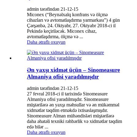
admin tərəfindən 21-12-15
Miconex (“Beynəlxalq konfrans və ölçmə
cihazları və avtomatlaşdırma yarmarkası”) 4 gün
Çərşənbə, 24. Oktyabr, 27. Oktyabr 2018-ci il
Pekində keçiriləcək. Miconex cihaz,
avtomatlaşdırma, ölçmə və ...
Daha ətraflı oxuyun
Ən yaxşı xidmət üçün – Sinomeasure
Almaniya ofisi yaradılmışdır
admin tərəfindən 21-12-15
27 fevral 2018-ci il tarixində Sinomeasure
Almaniya ofisi yaradılmışdır. Sinomeasure
müştərilərə ən yaxşı məhsullar və ən mükəmməl
xidmətlər təqdim etməkdə ixtisaslaşmışdır.
Sinomeasure Alman mühəndisləri müştərilərə
daha əhatəli texniki rəhbərlik və xidmətlər təqdim
edə bilər ...
Daha ətraflı oxuyun