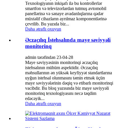
Texnologiyanın inkişafı ilə bu kontrollerlər
smartfon və televizorlardan tutmuş avtomobil
panellərinə və sənaye avadanlıqlarına qədər
müxtəlif cihazların ayrılmaz komponentlərinə
çevrilib. Bu yazıda biz...
Daha ətraflı oxuyun
Əczaçılıq İstehsalında maye səviyyəli
monitorinq
admin tərəfindən 23-04-28
Maye səviyyəsinin monitorinqi əczaçılıq
istehsalının mühüm aspektidir. Əczaçılıq
məhsullarının ən yüksək keyfiyyət standartlarına
uyğun istehsal olunmasını təmin etmək üçün
maye səviyyələrinin dəqiq və etibarlı monitorinqi
vacibdir. Bu bloq yazısında biz maye səviyyəli
monitorinq texnologiyasını necə təqdim
edəcəyik...
Daha ətraflı oxuyun