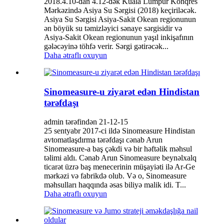
2018.4.10-dan 4.12-dək Kuala Lumpur Konqres
Mərkəzində Asiya Su Sərgisi (2018) keçiriləcək.
Asiya Su Sərgisi Asiya-Sakit Okean regionunun
ən böyük su təmizləyici sənaye sərgisidir və
Asiya-Sakit Okean regionunun yaşıl inkişafının
gələcəyinə töhfə verir. Sərgi gətirəcək...
Daha ətraflı oxuyun
Sinomeasure-u ziyarət edən Hindistan
tərəfdaşı
admin tərəfindən 21-12-15
25 sentyabr 2017-ci ildə Sinomeasure Hindistan
avtomatlaşdırma tərəfdaşı cənab Arun
Sinomeasure-a baş çəkdi və bir həftəlik məhsul
təlimi aldı. Cənab Arun Sinomeasure beynəlxalq
ticarət üzrə baş menecerinin müşayiəti ilə Ar-Ge
mərkəzi və fabrikdə olub. Və o, Sinomeasure
məhsulları haqqında əsas biliyə malik idi. T...
Daha ətraflı oxuyun