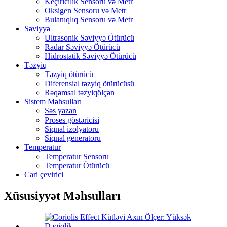
Keçiricilik Sensoru və Metr
Oksigen Sensoru və Metr
Bulanıqlıq Sensoru və Metr
Səviyyə
Ultrasonik Səviyyə Ötürücü
Radar Səviyyə Ötürücü
Hidrostatik Səviyyə Ötürücü
Təzyiq
Təzyiq ötürücü
Diferensial təzyiq ötürücüsü
Rəqəmsal təzyiqölçən
Sistem Məhsulları
Səs yazan
Proses göstəricisi
Siqnal izolyatoru
Siqnal generatoru
Temperatur
Temperatur Sensoru
Temperatur Ötürücü
Cari çevirici
Xüsusiyyət Məhsulları