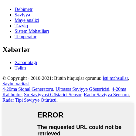
Debimetr
Səviyyə
Maye analizi
Təzyiq
Sistem Məhsulları
Temperatur
Xəbərlər
Xəbər otağı
Təlim
© Copyright - 2010-2021: Bütün hüquqlar qorunur.
İsti məhsullar
,
Saytın xəritəsi
4-20ma Siqnal Generatoru
,
Ultrasəs Səviyyə Göstəricisi
,
4-20ma
Kalibrator
,
Su Səviyyəsi Göstərici Sensor
,
Radar Səviyyə Sensoru
,
Radar Tipi Səviyyə Ötürücü
,