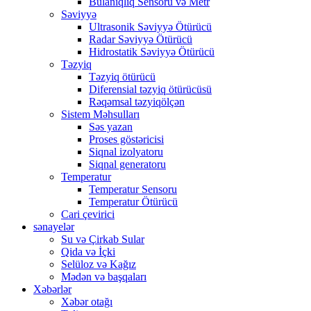
Bulanıqlıq Sensoru və Metr
Səviyyə
Ultrasonik Səviyyə Ötürücü
Radar Səviyyə Ötürücü
Hidrostatik Səviyyə Ötürücü
Təzyiq
Təzyiq ötürücü
Diferensial təzyiq ötürücüsü
Rəqəmsal təzyiqölçən
Sistem Məhsulları
Səs yazan
Proses göstəricisi
Siqnal izolyatoru
Siqnal generatoru
Temperatur
Temperatur Sensoru
Temperatur Ötürücü
Cari çevirici
sənayelər
Su və Çirkab Sular
Qida və İçki
Selüloz və Kağız
Mədən və başqaları
Xəbərlər
Xəbər otağı