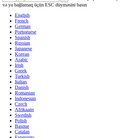
və ya bağlamaq üçün ESC düyməsini basın
English
French
German
Portuguese
Spanish
Russian
Japanese
Korean
Arabic
Irish
Greek
Turkish
Italian
Danish
Romanian
Indonesian
Czech
Afrikaans
Swedish
Polish
Basque
Catalan
Esperanto