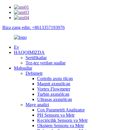
Bizə zəng edin: +8613357193976
Ev
HAQQIMIZDA
Sertifikatlar
Tez-tez verilən suallar
Məhsullar
Debimetr
Coriolis axını ölçən
Maqnit axınıölçən
Vortex Flowmeter
Turbin axınıölçən
Ultrasəs axınıölçən
Maye analizi
Çox Parametrli Analizator
PH Sensoru və Metr
Keçiricilik Sensoru və Metr
Oksigen Sensoru və Metr