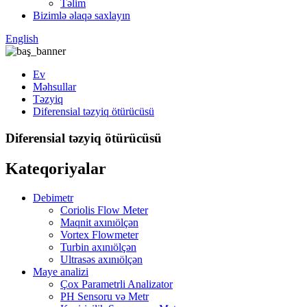
Təlim
Bizimlə əlaqə saxlayın
English
Ev
Məhsullar
Təzyiq
Diferensial təzyiq ötürücüsü
Diferensial təzyiq ötürücüsü
Kateqoriyalar
Debimetr
Coriolis Flow Meter
Maqnit axınıölçən
Vortex Flowmeter
Turbin axınıölçən
Ultrasəs axınıölçən
Maye analizi
Çox Parametrli Analizator
PH Sensoru və Metr