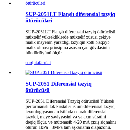
SUP-2051LT Flanşlı diferensial təzyiq
ötürücüləri
SUP-2051LT Flanşlı diferensial təzyiq ötürücüsü
müxtəlif yüksəkliklərdə müxtəlif xüsusi çəkiyə
malik mayenin yaratdığı təzyiqin xətti əlaqəyə
malik olması prinsipinə əsasən çən gövdəsinin
hündürlüyünü ölçür.
sorğu
təfərrüat
SUP-2051 Diferensial təzyiq
ötürücüsü
SUP-2051 Diferensial Təzyiq ötürücüsü Yüksək
performanslı tək kristal silisium diferensial təzyiq
texnologiyasından istifadə edərək diferensial
təzyiqi, maye səviyyəsini və ya axın sürətini
dəqiq ölçür. və mütənasib 4-20 mA çıxış siqnalını
ötürür. 1kPa - 3MPa tam aşkarlama diapazonu.