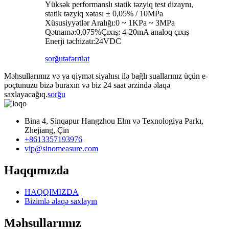
Yüksək performanslı statik təzyiq test dizaynı,
statik təzyiq xətası ± 0,05% / 10MPa
Xüsusiyyətlər Aralığı:0 ~ 1KPa ~ 3MPa
Qətnamə:0,075%Çıxış: 4-20mA analoq çıxış
Enerji təchizatı:24VDC
sorğu
təfərrüat
Məhsullarımız və ya qiymət siyahısı ilə bağlı suallarınız üçün e-
poçtunuzu bizə buraxın və biz 24 saat ərzində əlaqə
saxlayacağıq.
sorğu
Bina 4, Sinqapur Hangzhou Elm və Texnologiya Parkı,
Zhejiang, Çin
+8613357193976
vip@sinomeasure.com
Haqqımızda
HAQQIMIZDA
Bizimlə əlaqə saxlayın
Məhsullarımız