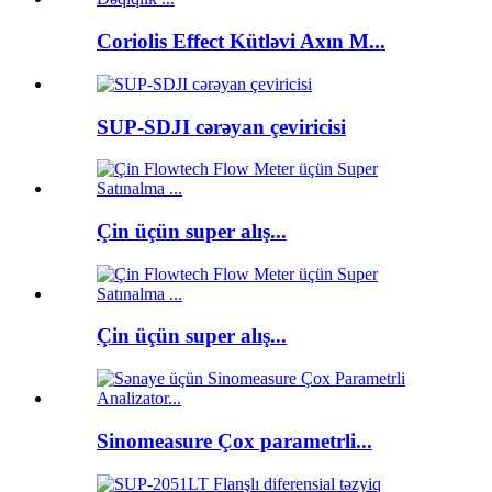
Coriolis Effect Kütləvi Axın M...
SUP-SDJI cərəyan çeviricisi
Çin üçün super alış...
Çin üçün super alış...
Sinomeasure Çox parametrli...