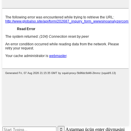
Axtarmaq üçün enter düyməsini