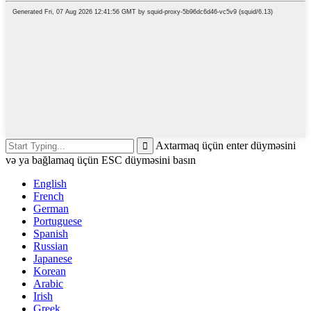
Axtarmaq üçün enter düyməsini
və ya bağlamaq üçün ESC düyməsini basın
English
French
German
Portuguese
Spanish
Russian
Japanese
Korean
Arabic
Irish
Greek