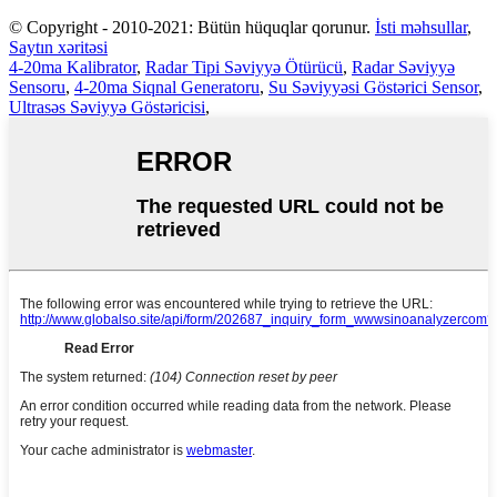
© Copyright - 2010-2021: Bütün hüquqlar qorunur.
İsti məhsullar
,
Saytın xəritəsi
4-20ma Kalibrator
,
Radar Tipi Səviyyə Ötürücü
,
Radar Səviyyə
Sensoru
,
4-20ma Siqnal Generatoru
,
Su Səviyyəsi Göstərici Sensor
,
Ultrasəs Səviyyə Göstəricisi
,