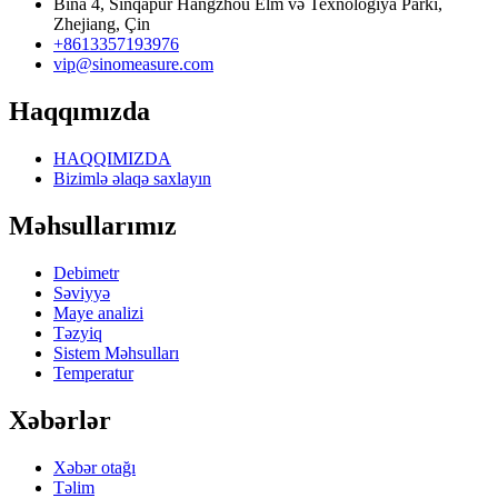
Bina 4, Sinqapur Hangzhou Elm və Texnologiya Parkı,
Zhejiang, Çin
+8613357193976
vip@sinomeasure.com
Haqqımızda
HAQQIMIZDA
Bizimlə əlaqə saxlayın
Məhsullarımız
Debimetr
Səviyyə
Maye analizi
Təzyiq
Sistem Məhsulları
Temperatur
Xəbərlər
Xəbər otağı
Təlim