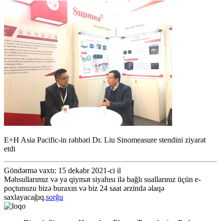
E+H Asia Pacific-in rəhbəri Dr. Liu Sinomeasure stendini ziyarət
etdi
Göndərmə vaxtı: 15 dekabr 2021-ci il
Məhsullarımız və ya qiymət siyahısı ilə bağlı suallarınız üçün e-
poçtunuzu bizə buraxın və biz 24 saat ərzində əlaqə
saxlayacağıq.
sorğu