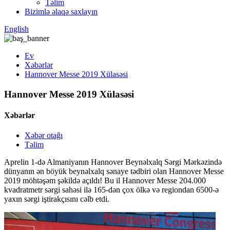
Təlim
Bizimlə əlaqə saxlayın
English
Ev
Xəbərlər
Hannover Messe 2019 Xülasəsi
Hannover Messe 2019 Xülasəsi
Xəbərlər
Xəbər otağı
Təlim
Aprelin 1-də Almaniyanın Hannover Beynəlxalq Sərgi Mərkəzində
dünyanın ən böyük beynəlxalq sənaye tədbiri olan Hannover Messe
2019 möhtəşəm şəkildə açıldı! Bu il Hannover Messe 204.000
kvadratmetr sərgi sahəsi ilə 165-dən çox ölkə və regiondan 6500-ə
yaxın sərgi iştirakçısını cəlb etdi.