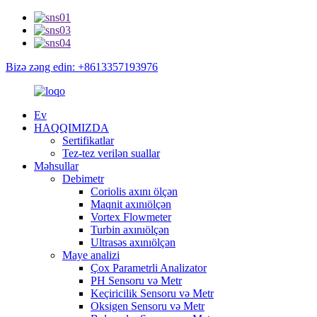
Bizə zəng edin: +8613357193976
Ev
HAQQIMIZDA
Sertifikatlar
Tez-tez verilən suallar
Məhsullar
Debimetr
Coriolis axını ölçən
Maqnit axınıölçən
Vortex Flowmeter
Turbin axınıölçən
Ultrasəs axınıölçən
Maye analizi
Çox Parametrli Analizator
PH Sensoru və Metr
Keçiricilik Sensoru və Metr
Oksigen Sensoru və Metr