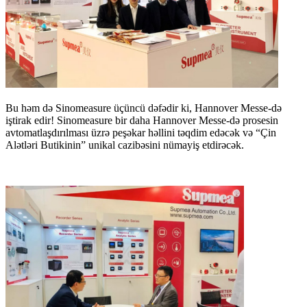
Bu həm də Sinomeasure üçüncü dəfədir ki, Hannover Messe-də
iştirak edir! Sinomeasure bir daha Hannover Messe-də prosesin
avtomatlaşdırılması üzrə peşəkar həllini təqdim edəcək və “Çin
Alətləri Butikinin” unikal cazibəsini nümayiş etdirəcək.