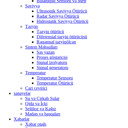
Bulanıqlıq Sensoru və Metr
Səviyyə
Ultrasonik Səviyyə Ötürücü
Radar Səviyyə Ötürücü
Hidrostatik Səviyyə Ötürücü
Təzyiq
Təzyiq ötürücü
Diferensial təzyiq ötürücüsü
Rəqəmsal təzyiqölçən
Sistem Məhsulları
Səs yazan
Proses göstəricisi
Siqnal izolyatoru
Siqnal generatoru
Temperatur
Temperatur Sensoru
Temperatur Ötürücü
Cari çevirici
sənayelər
Su və Çirkab Sular
Qida və İçki
Selüloz və Kağız
Mədən və başqaları
Xəbərlər
Xəbər otağı