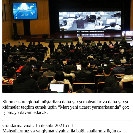
Sinomeasure qlobal müştərilərə daha yaxşı məhsullar və daha yaxşı
xidmətlər təqdim etmək üçün “Mart yeni ticarət yarmarkasında” çox
işləməyə davam edəcək.
Göndərmə vaxtı: 15 dekabr 2021-ci il
Məhsullarımız və ya qiymət siyahısı ilə bağlı suallarınız üçün e-