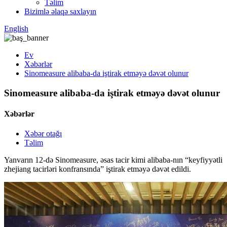
Təlim
Bizimlə əlaqə saxlayın
English
Ev
Xəbərlər
Sinomeasure alibaba-da iştirak etməyə dəvət olunur
Sinomeasure alibaba-da iştirak etməyə dəvət olunur
Xəbərlər
Xəbər otağı
Təlim
Yanvarın 12-də Sinomeasure, əsas tacir kimi alibaba-nın “keyfiyyətli
zhejiang tacirləri konfransında” iştirak etməyə dəvət edildi.