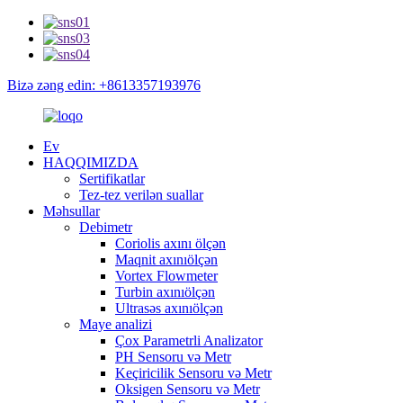
Bizə zəng edin: +8613357193976
Ev
HAQQIMIZDA
Sertifikatlar
Tez-tez verilən suallar
Məhsullar
Debimetr
Coriolis axını ölçən
Maqnit axınıölçən
Vortex Flowmeter
Turbin axınıölçən
Ultrasəs axınıölçən
Maye analizi
Çox Parametrli Analizator
PH Sensoru və Metr
Keçiricilik Sensoru və Metr
Oksigen Sensoru və Metr