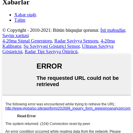
Xəbərlər
Xəbər otağı
Təlim
© Copyright - 2010-2021: Bütün hüquqlar qorunur.
İsti məhsullar
,
Saytın xəritəsi
4-20ma Siqnal Generatoru
,
Radar Səviyyə Sensoru
,
4-20ma
Kalibrator
,
Su Səviyyəsi Göstərici Sensor
,
Ultrasəs Səviyyə
Göstəricisi
,
Radar Tipi Səviyyə Ötürücü
,