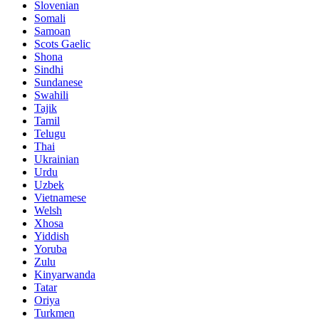
Slovenian
Somali
Samoan
Scots Gaelic
Shona
Sindhi
Sundanese
Swahili
Tajik
Tamil
Telugu
Thai
Ukrainian
Urdu
Uzbek
Vietnamese
Welsh
Xhosa
Yiddish
Yoruba
Zulu
Kinyarwanda
Tatar
Oriya
Turkmen