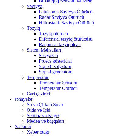
Bulanıqlıq Sensoru və Metr
Səviyyə
Ultrasonik Səviyyə Ötürücü
Radar Səviyyə Ötürücü
Hidrostatik Səviyyə Ötürücü
Təzyiq
Təzyiq ötürücü
Diferensial təzyiq ötürücüsü
Rəqəmsal təzyiqölçən
Sistem Məhsulları
Səs yazan
Proses göstəricisi
Siqnal izolyatoru
Siqnal generatoru
Temperatur
Temperatur Sensoru
Temperatur Ötürücü
Cari çevirici
sənayelər
Su və Çirkab Sular
Qida və İçki
Selüloz və Kağız
Mədən və başqaları
Xəbərlər
Xəbər otağı