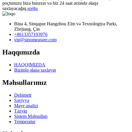
poçtunuzu bizə buraxın və biz 24 saat ərzində əlaqə
saxlayacağıq.
sorğu
Bina 4, Sinqapur Hangzhou Elm və Texnologiya Parkı,
Zhejiang, Çin
+8613357193976
vip@sinomeasure.com
Haqqımızda
HAQQIMIZDA
Bizimlə əlaqə saxlayın
Məhsullarımız
Debimetr
Səviyyə
Maye analizi
Təzyiq
Sistem Məhsulları
Temperatur