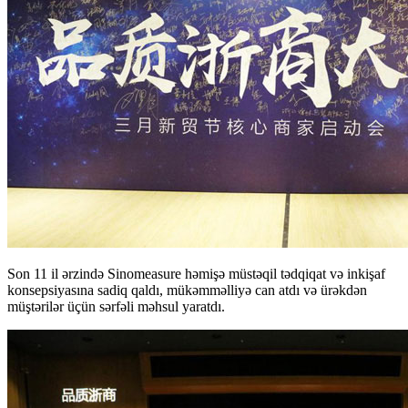
Son 11 il ərzində Sinomeasure həmişə müstəqil tədqiqat və inkişaf
konsepsiyasına sadiq qaldı, mükəmməlliyə can atdı və ürəkdən
müştərilər üçün sərfəli məhsul yaratdı.