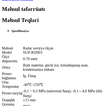
Məhsul təfərrüatı
Məhsul Teqləri
Spesifikasiya
Məhsul
Radar səviyyə ölçən
Model
SUP-RD903
Ölçü
0-70 metr
diapazonu
Bərk material, güclü toz, kristallaşmaq asan,
Ərizə
kondensasiya imkanı
Proses
İp, Flanş
bağlantısı
Orta
-40℃~250℃
Temperatur
-0,1 ~ 0,3 MPa (universal flanş); -0,1～4,0 MPa (düz
Proses təzyiqi
flanş)
Dəqiqlik
±15 mm
Qoruma