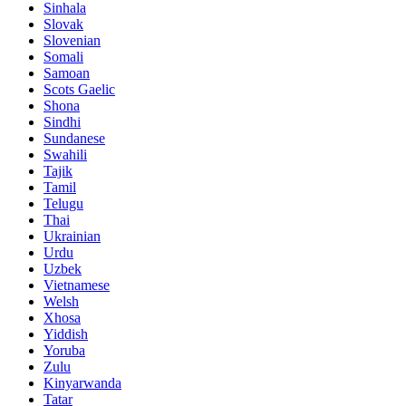
Sinhala
Slovak
Slovenian
Somali
Samoan
Scots Gaelic
Shona
Sindhi
Sundanese
Swahili
Tajik
Tamil
Telugu
Thai
Ukrainian
Urdu
Uzbek
Vietnamese
Welsh
Xhosa
Yiddish
Yoruba
Zulu
Kinyarwanda
Tatar