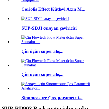
Coriolis Effect Kütləvi Axın M...
SUP-SDJI cərəyan çeviricisi
Çin üçün super alış...
Çin üçün super alış...
Sinomeasure Çox parametrli...
SUP-RD903 Bərk materialın radar