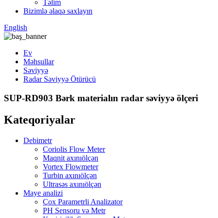
Təlim
Bizimlə əlaqə saxlayın
English
Ev
Məhsullar
Səviyyə
Radar Səviyyə Ötürücü
SUP-RD903 Bərk materialın radar səviyyə ölçeri
Kateqoriyalar
Debimetr
Coriolis Flow Meter
Maqnit axınıölçən
Vortex Flowmeter
Turbin axınıölçən
Ultrasəs axınıölçən
Maye analizi
Çox Parametrli Analizator
PH Sensoru və Metr