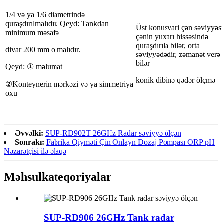
1/4 və ya 1/6 diametrində
quraşdırılmalıdır. Qeyd: Tankdan
Üst konusvari çən səviyyəsi
minimum məsafə
çənin yuxarı hissəsində
quraşdırıla bilər, orta
divar 200 mm olmalıdır.
səviyyədədir, zəmanət verə
bilər
Qeyd: ① məlumat
konik dibinə qədər ölçmə
②Konteynerin mərkəzi və ya simmetriya
oxu
Əvvəlki:
SUP-RD902T 26GHz Radar səviyyə ölçən
Sonrakı:
Fabrika Qiyməti Çin Onlayn Dozaj Pompası ORP pH
Nəzarətçisi ilə əlaqə
Məhsul
kateqoriyalar
SUP-RD906 26GHz Tank radar