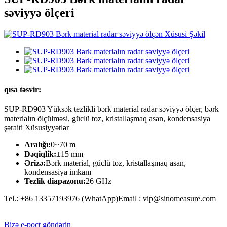
səviyyə ölçeri
qısa təsvir:
SUP-RD903 Yüksək tezlikli bərk material radar səviyyə ölçer, bərk
materialın ölçülməsi, güclü toz, kristallaşmaq asan, kondensasiya
şəraiti Xüsusiyyətlər
Aralığı:
0~70 m
Dəqiqlik:
±15 mm
Ərizə:
Bərk material, güclü toz, kristallaşmaq asan,
kondensasiya imkanı
Tezlik diapazonu:
26 GHz
Tel.: +86 13357193976 (WhatApp)Email : vip@sinomeasure.com
Bizə e-poçt göndərin