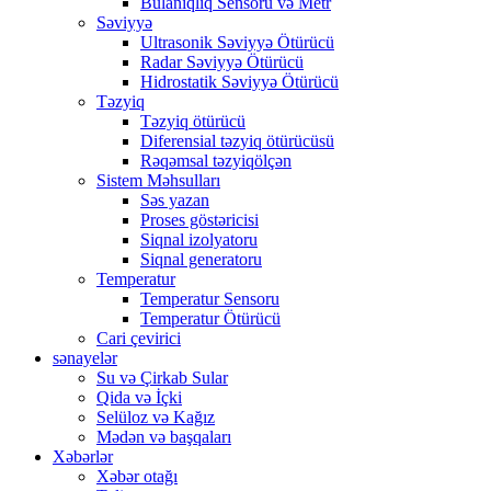
Bulanıqlıq Sensoru və Metr
Səviyyə
Ultrasonik Səviyyə Ötürücü
Radar Səviyyə Ötürücü
Hidrostatik Səviyyə Ötürücü
Təzyiq
Təzyiq ötürücü
Diferensial təzyiq ötürücüsü
Rəqəmsal təzyiqölçən
Sistem Məhsulları
Səs yazan
Proses göstəricisi
Siqnal izolyatoru
Siqnal generatoru
Temperatur
Temperatur Sensoru
Temperatur Ötürücü
Cari çevirici
sənayelər
Su və Çirkab Sular
Qida və İçki
Selüloz və Kağız
Mədən və başqaları
Xəbərlər
Xəbər otağı