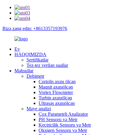
Bizə zəng edin: +8613357193976
Ev
HAQQIMIZDA
Sertifikatlar
Tez-tez verilən suallar
Məhsullar
Debimetr
Coriolis axını ölçən
Maqnit axınıölçən
Vortex Flowmeter
Turbin axınıölçən
Ultrasəs axınıölçən
Maye analizi
Çox Parametrli Analizator
PH Sensoru və Metr
Keçiricilik Sensoru və Metr
Oksigen Sensoru və Metr