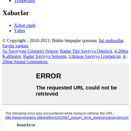
Temperatur
Xəbərlər
Xəbər otağı
Təlim
© Copyright - 2010-2021: Bütün hüquqlar qorunur.
İsti məhsullar
,
Saytın xəritəsi
Su Səviyyəsi Göstərici Sensor
,
Radar Tipi Səviyyə Ötürücü
,
4-20ma
Kalibrator
,
Radar Səviyyə Sensoru
,
Ultrasəs Səviyyə Göstəricisi
,
4-
20ma Siqnal Generatoru
,