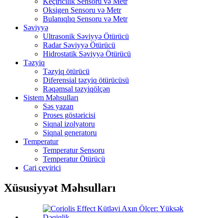
Keçiricilik Sensoru və Metr
Oksigen Sensoru və Metr
Bulanıqlıq Sensoru və Metr
Səviyyə
Ultrasonik Səviyyə Ötürücü
Radar Səviyyə Ötürücü
Hidrostatik Səviyyə Ötürücü
Təzyiq
Təzyiq ötürücü
Diferensial təzyiq ötürücüsü
Rəqəmsal təzyiqölçən
Sistem Məhsulları
Səs yazan
Proses göstəricisi
Siqnal izolyatoru
Siqnal generatoru
Temperatur
Temperatur Sensoru
Temperatur Ötürücü
Cari çevirici
Xüsusiyyət Məhsulları