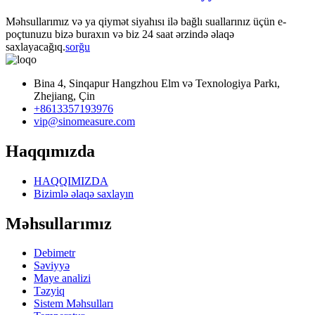
Məhsullarımız və ya qiymət siyahısı ilə bağlı suallarınız üçün e-
poçtunuzu bizə buraxın və biz 24 saat ərzində əlaqə
saxlayacağıq.
sorğu
Bina 4, Sinqapur Hangzhou Elm və Texnologiya Parkı,
Zhejiang, Çin
+8613357193976
vip@sinomeasure.com
Haqqımızda
HAQQIMIZDA
Bizimlə əlaqə saxlayın
Məhsullarımız
Debimetr
Səviyyə
Maye analizi
Təzyiq
Sistem Məhsulları