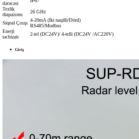
IP67
dərəcəsi
Tezlik
26 GHz
diapazonu
4-20mA (İki naqilli/Dörd)
Siqnal Çıxışı
RS485/Modbus
Enerji
2-tel (DC24V)/ 4-telli (DC24V /AC220V)
təchizatı
Giriş