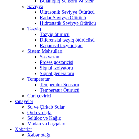
Bulanıqlıq Sensoru və Metr
Səviyyə
Ultrasonik Səviyyə Ötürücü
Radar Səviyyə Ötürücü
Hidrostatik Səviyyə Ötürücü
Təzyiq
Təzyiq ötürücü
Diferensial təzyiq ötürücüsü
Rəqəmsal təzyiqölçən
Sistem Məhsulları
Səs yazan
Proses göstəricisi
Siqnal izolyatoru
Siqnal generatoru
Temperatur
Temperatur Sensoru
Temperatur Ötürücü
Cari çevirici
sənayelər
Su və Çirkab Sular
Qida və İçki
Selüloz və Kağız
Mədən və başqaları
Xəbərlər
Xəbər otağı