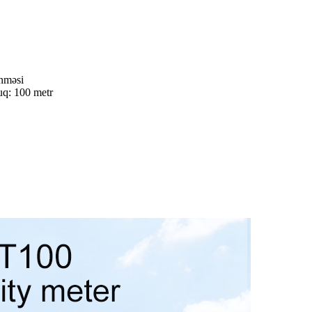
ənməsi
uq: 100 metr