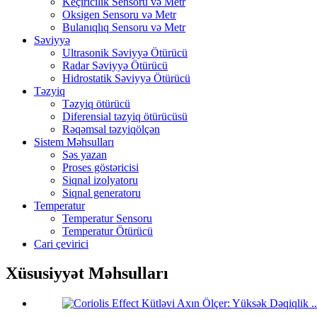
Keçiricilik Sensoru və Metr
Oksigen Sensoru və Metr
Bulanıqlıq Sensoru və Metr
Səviyyə
Ultrasonik Səviyyə Ötürücü
Radar Səviyyə Ötürücü
Hidrostatik Səviyyə Ötürücü
Təzyiq
Təzyiq ötürücü
Diferensial təzyiq ötürücüsü
Rəqəmsal təzyiqölçən
Sistem Məhsulları
Səs yazan
Proses göstəricisi
Siqnal izolyatoru
Siqnal generatoru
Temperatur
Temperatur Sensoru
Temperatur Ötürücü
Cari çevirici
Xüsusiyyət Məhsulları