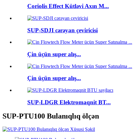
Coriolis Effect Kütləvi Axın M...
SUP-SDJI cərəyan çeviricisi
Çin üçün super alış...
Çin üçün super alış...
SUP-LDGR Elektromaqnit BT...
SUP-PTU100 Bulanıqlıq ölçən