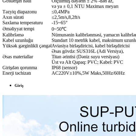
Göstərişin həlli
Ölçülmüş dəyərin ± 2% -dən az,
və ya ± 0,1 NTU Maximax meyarı
Təzyiq diapazonu
≤0,4MPa
Axın sürəti
≤2,5m/s,8,2ft/s
Saxlama temperaturu
-15~65°
Əməliyyat tempi
0~50℃
Kalibrləmə
Nümunənin kalibrlənməsi, yamacın kalibrl
Kabel uzunluğu
Standart 10 metrlik kabel, maksimum uzunl
Yüksək gərginlikli çəngəl
Aviasiya birləşdiricisi, kabel birləşdiricisi
Əsas gövdə: SUS316L (Adi Versiya),
Əsas materiallar
Titan ərintisi (Dəniz suyu versiyası)
Üst və Alt Qapaq: PVC; Kabel: PVC
Girişdən qorunma
IP68 (sensor)
Enerji təchizatı
AC220V±10%,5W Maks,50Hz/60Hz
Giriş