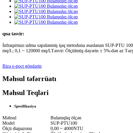
qısa təsvir:
İnfraqırmızı udma səpələnmiş işıq metoduna əsaslanan SUP-PTU 100 bu
mq/L; 0,1 ~ 120000 mq/LTəsvir: Ölçülmüş dəyərin ± 5%-dən az T
Bizə e-poçt göndərin
Məhsul təfərrüatı
Məhsul Teqləri
Spesifikasiya
Məhsul
Bulanıqlıq ölçən
Model
SUP-PTU100
Ölçü diapazonu
0,00 ~ 4000NTU