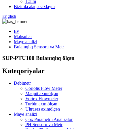
Təlim
Bizimlə əlaqə saxlayın
English
Ev
Məhsullar
Maye analizi
Bulanıqlıq Sensoru və Metr
SUP-PTU100 Bulanıqlıq ölçən
Kateqoriyalar
Debimetr
Coriolis Flow Meter
Maqnit axınıölçən
Vortex Flowmeter
Turbin axınıölçən
Ultrasəs axınıölçən
Maye analizi
Çox Parametrli Analizator
PH Sensoru və Metr