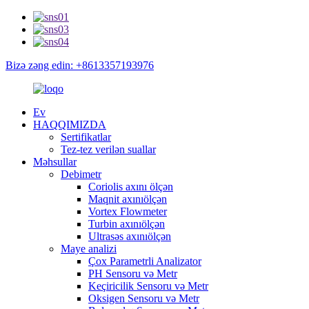
Bizə zəng edin: +8613357193976
Ev
HAQQIMIZDA
Sertifikatlar
Tez-tez verilən suallar
Məhsullar
Debimetr
Coriolis axını ölçən
Maqnit axınıölçən
Vortex Flowmeter
Turbin axınıölçən
Ultrasəs axınıölçən
Maye analizi
Çox Parametrli Analizator
PH Sensoru və Metr
Keçiricilik Sensoru və Metr
Oksigen Sensoru və Metr