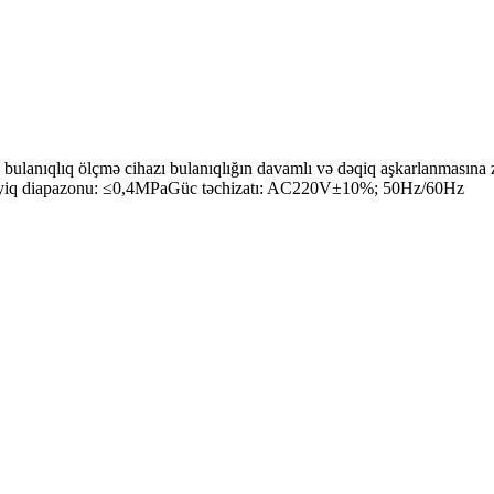
lanıqlıq ölçmə cihazı bulanıqlığın davamlı və dəqiq aşkarlanmasına z
əzyiq diapazonu: ≤0,4MPaGüc təchizatı: AC220V±10%; 50Hz/60Hz