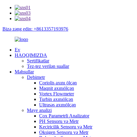
Bizə zəng edin: +8613357193976
Ev
HAQQIMIZDA
Sertifikatlar
Tez-tez verilən suallar
Məhsullar
Debimetr
Coriolis axını ölçən
Maqnit axınıölçən
Vortex Flowmeter
Turbin axınıölçən
Ultrasəs axınıölçən
Maye analizi
Çox Parametrli Analizator
PH Sensoru və Metr
Keçiricilik Sensoru və Metr
Oksigen Sensoru və Metr