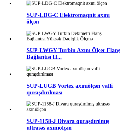
SUP-LDG-C Elektromaqnit axını
ölçən
SUP-LWGY Turbin Axını Ölçer Flanş
Bağlantısı H...
SUP-LUGB Vortex axınıölçən vafli
quraşdırılması
SUP-1158-J Divara quraşdırılmış
ultrasəs axınıölçən