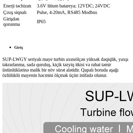
Enerji təchizatı
3.6V litium batareya; 12VDC; 24VDC
Çıxış siqnalı
Pulse, 4-20mA, RS485 Modbus
Girişdən
IP65
qorunma
Giriş
SUP-LWGY seriyalı maye turbin axınıölçən yüksək dəqiqlik, yaxşı
təkrarlanma, sadə quruluş, kiçik təzyiq itkisi və rahat təmir
üstünlüklərinə malik bir növ sürət alətidir. Qapalı boruda aşağı
özlülüklü mayenin həcmini ölçmək üçün istifadə olunur.