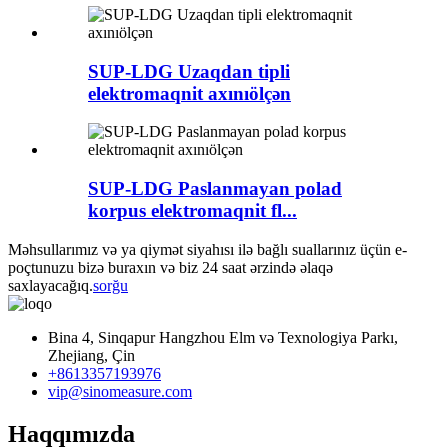
SUP-LDG Uzaqdan tipli
elektromaqnit axınıölçən
SUP-LDG Paslanmayan polad
korpus elektromaqnit fl...
Məhsullarımız və ya qiymət siyahısı ilə bağlı suallarınız üçün e-
poçtunuzu bizə buraxın və biz 24 saat ərzində əlaqə
saxlayacağıq.
sorğu
Bina 4, Sinqapur Hangzhou Elm və Texnologiya Parkı,
Zhejiang, Çin
+8613357193976
vip@sinomeasure.com
Haqqımızda