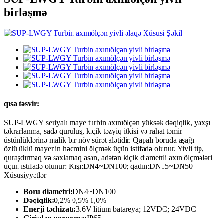
birləşmə
qısa təsvir:
SUP-LWGY seriyalı maye turbin axınıölçən yüksək dəqiqlik, yaxşı
təkrarlanma, sadə quruluş, kiçik təzyiq itkisi və rahat təmir
üstünlüklərinə malik bir növ sürət alətidir. Qapalı boruda aşağı
özlülüklü mayenin həcmini ölçmək üçün istifadə olunur. Yivli tip,
quraşdırmaq və saxlamaq asan, adətən kiçik diametrli axın ölçmələri
üçün istifadə olunur: Kişi:DN4~DN100; qadın:DN15~DN50
Xüsusiyyətlər
Boru diametri:
DN4~DN100
Dəqiqlik:
0,2% 0,5% 1,0%
Enerji təchizatı:
3.6V litium batareya; 12VDC; 24VDC
Girişdən qorunma:
IP65