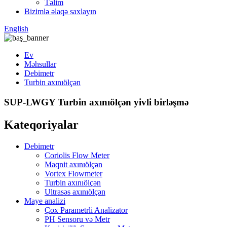
Təlim
Bizimlə əlaqə saxlayın
English
Ev
Məhsullar
Debimetr
Turbin axınıölçən
SUP-LWGY Turbin axınıölçən yivli birləşmə
Kateqoriyalar
Debimetr
Coriolis Flow Meter
Maqnit axınıölçən
Vortex Flowmeter
Turbin axınıölçən
Ultrasəs axınıölçən
Maye analizi
Çox Parametrli Analizator
PH Sensoru və Metr