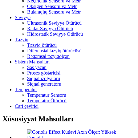
Keçiricilik Sensoru və Metr
Oksigen Sensoru və Metr
Bulanıqlıq Sensoru və Metr
Səviyyə
Ultrasonik Səviyyə Ötürücü
Radar Səviyyə Ötürücü
Hidrostatik Səviyyə Ötürücü
Təzyiq
Təzyiq ötürücü
Diferensial təzyiq ötürücüsü
Rəqəmsal təzyiqölçən
Sistem Məhsulları
Səs yazan
Proses göstəricisi
Siqnal izolyatoru
Siqnal generatoru
Temperatur
Temperatur Sensoru
Temperatur Ötürücü
Cari çevirici
Xüsusiyyət Məhsulları