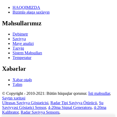
HAQQIMIZDA
Bizimlə əlaqə saxlayın
Məhsullarımız
Debimetr
Səviyyə
Maye analizi
Təzyiq
Sistem Məhsulları
Temperatur
Xəbərlər
Xəbər otağı
Təlim
© Copyright - 2010-2021: Bütün hüquqlar qorunur.
İsti məhsullar
,
Saytın xəritəsi
Ultrasəs Səviyyə Göstəricisi
,
Radar Tipi Səviyyə Ötürücü
,
Su
Səviyyəsi Göstərici Sensor
,
4-20ma Siqnal Generatoru
,
4-20ma
Kalibrator
,
Radar Səviyyə Sensoru
,