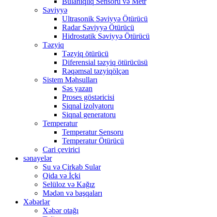
Bulanıqlıq Sensoru və Metr
Səviyyə
Ultrasonik Səviyyə Ötürücü
Radar Səviyyə Ötürücü
Hidrostatik Səviyyə Ötürücü
Təzyiq
Təzyiq ötürücü
Diferensial təzyiq ötürücüsü
Rəqəmsal təzyiqölçən
Sistem Məhsulları
Səs yazan
Proses göstəricisi
Siqnal izolyatoru
Siqnal generatoru
Temperatur
Temperatur Sensoru
Temperatur Ötürücü
Cari çevirici
sənayelər
Su və Çirkab Sular
Qida və İçki
Selüloz və Kağız
Mədən və başqaları
Xəbərlər
Xəbər otağı