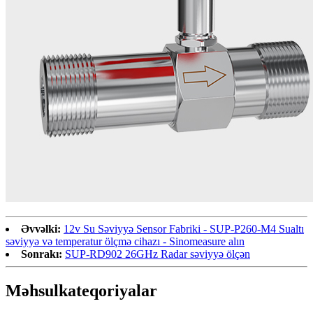
Əvvəlki:
12v Su Səviyyə Sensor Fabriki - SUP-P260-M4 Sualtı
səviyyə və temperatur ölçmə cihazı - Sinomeasure alın
Sonrakı:
SUP-RD902 26GHz Radar səviyyə ölçən
Məhsul
kateqoriyalar