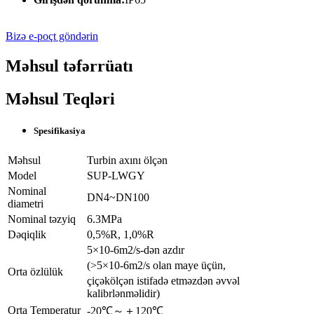
Bizə e-poçt göndərin
Məhsul təfərrüatı
Məhsul Teqləri
Spesifikasiya
Məhsul
Turbin axını ölçən
Model
SUP-LWGY
Nominal
DN4~DN100
diametri
Nominal təzyiq
6.3MPa
Dəqiqlik
0,5%R, 1,0%R
5×10-6m2/s-dən azdır
(>5×10-6m2/s olan maye üçün,
Orta özlülük
çiçəkölçən istifadə etməzdən əvvəl
kalibrlənməlidir)
Orta Temperatur
-20℃～＋120℃