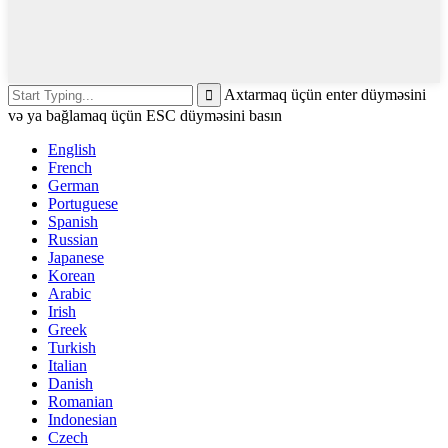
Axtarmaq üçün enter düyməsini
və ya bağlamaq üçün ESC düyməsini basın
English
French
German
Portuguese
Spanish
Russian
Japanese
Korean
Arabic
Irish
Greek
Turkish
Italian
Danish
Romanian
Indonesian
Czech