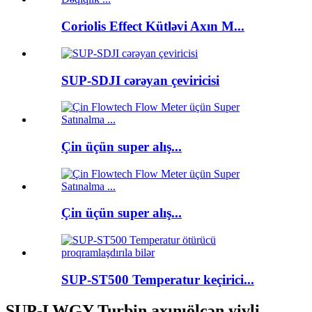
Coriolis Effect Kütləvi Axın M...
SUP-SDJI cərəyan çeviricisi
Çin üçün super alış...
Çin üçün super alış...
SUP-ST500 Temperatur keçirici...
SUP-LWGY Turbin axınıölçən yivli