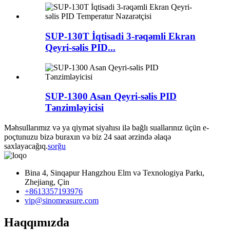
SUP-130T İqtisadi 3-rəqəmli Ekran
Qeyri-səlis PID...
SUP-1300 Asan Qeyri-səlis PID
Tənzimləyicisi
Məhsullarımız və ya qiymət siyahısı ilə bağlı suallarınız üçün e-
poçtunuzu bizə buraxın və biz 24 saat ərzində əlaqə
saxlayacağıq.
sorğu
Bina 4, Sinqapur Hangzhou Elm və Texnologiya Parkı,
Zhejiang, Çin
+8613357193976
vip@sinomeasure.com
Haqqımızda