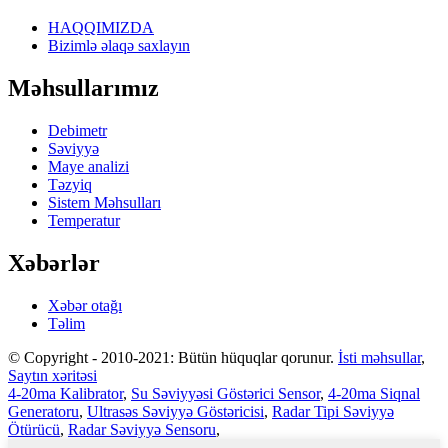
HAQQIMIZDA
Bizimlə əlaqə saxlayın
Məhsullarımız
Debimetr
Səviyyə
Maye analizi
Təzyiq
Sistem Məhsulları
Temperatur
Xəbərlər
Xəbər otağı
Təlim
© Copyright - 2010-2021: Bütün hüquqlar qorunur.
İsti məhsullar
,
Saytın xəritəsi
4-20ma Kalibrator
,
Su Səviyyəsi Göstərici Sensor
,
4-20ma Siqnal
Generatoru
,
Ultrasəs Səviyyə Göstəricisi
,
Radar Tipi Səviyyə
Ötürücü
,
Radar Səviyyə Sensoru
,