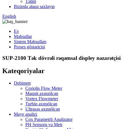
Təlim
Bizimlə əlaqə saxlayın
English
Ev
Məhsullar
Sistem Məhsulları
Proses göstəricisi
SUP-2100 Tək dövrəli rəqəmsal displey nəzarətçisi
Kateqoriyalar
Debimetr
Coriolis Flow Meter
Maqnit axınıölçən
Vortex Flowmeter
Turbin axınıölçən
Ultrasəs axınıölçən
Maye analizi
Çox Parametrli Analizator
PH Sensoru və Metr