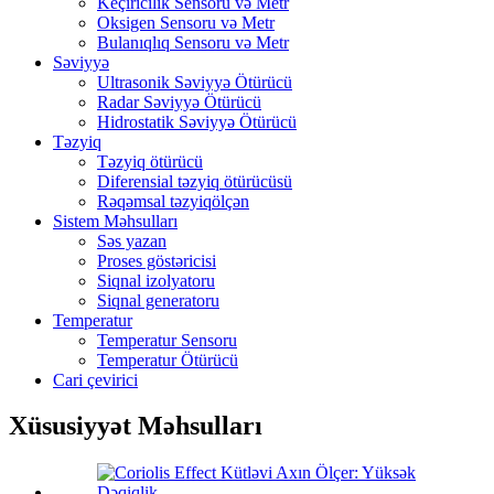
Keçiricilik Sensoru və Metr
Oksigen Sensoru və Metr
Bulanıqlıq Sensoru və Metr
Səviyyə
Ultrasonik Səviyyə Ötürücü
Radar Səviyyə Ötürücü
Hidrostatik Səviyyə Ötürücü
Təzyiq
Təzyiq ötürücü
Diferensial təzyiq ötürücüsü
Rəqəmsal təzyiqölçən
Sistem Məhsulları
Səs yazan
Proses göstəricisi
Siqnal izolyatoru
Siqnal generatoru
Temperatur
Temperatur Sensoru
Temperatur Ötürücü
Cari çevirici
Xüsusiyyət Məhsulları