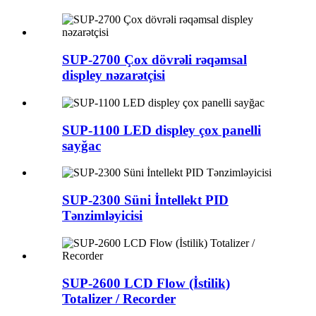
SUP-2700 Çox dövrəli rəqəmsal
displey nəzarətçisi
SUP-1100 LED displey çox panelli
sayğac
SUP-2300 Süni İntellekt PID
Tənzimləyicisi
SUP-2600 LCD Flow (İstilik)
Totalizer / Recorder