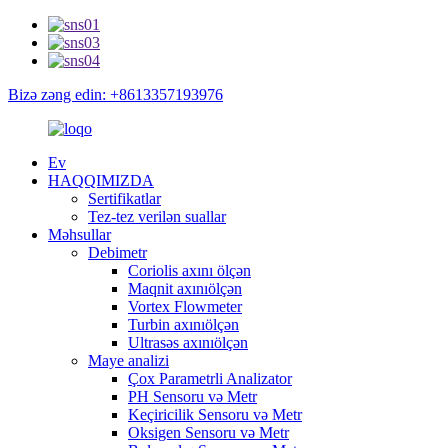
Bizə zəng edin: +8613357193976
Ev
HAQQIMIZDA
Sertifikatlar
Tez-tez verilən suallar
Məhsullar
Debimetr
Coriolis axını ölçən
Maqnit axınıölçən
Vortex Flowmeter
Turbin axınıölçən
Ultrasəs axınıölçən
Maye analizi
Çox Parametrli Analizator
PH Sensoru və Metr
Keçiricilik Sensoru və Metr
Oksigen Sensoru və Metr