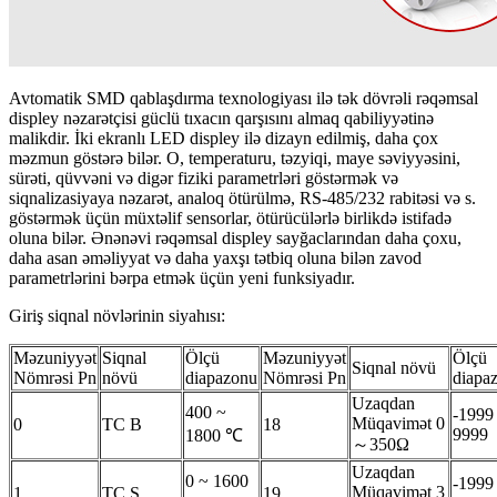
Avtomatik SMD qablaşdırma texnologiyası ilə tək dövrəli rəqəmsal
displey nəzarətçisi güclü tıxacın qarşısını almaq qabiliyyətinə
malikdir. İki ekranlı LED displey ilə dizayn edilmiş, daha çox
məzmun göstərə bilər. O, temperaturu, təzyiqi, maye səviyyəsini,
sürəti, qüvvəni və digər fiziki parametrləri göstərmək və
siqnalizasiyaya nəzarət, analoq ötürülmə, RS-485/232 rabitəsi və s.
göstərmək üçün müxtəlif sensorlar, ötürücülərlə birlikdə istifadə
oluna bilər. Ənənəvi rəqəmsal displey sayğaclarından daha çoxu,
daha asan əməliyyat və daha yaxşı tətbiq oluna bilən zavod
parametrlərini bərpa etmək üçün yeni funksiyadır.
Giriş siqnal növlərinin siyahısı:
Məzuniyyət
Siqnal
Ölçü
Məzuniyyət
Ölçü
Siqnal növü
Nömrəsi Pn
növü
diapazonu
Nömrəsi Pn
diapa
Uzaqdan
400 ~
-1999
Müqavimət 0
0
TC B
18
9999
1800 ℃
～350Ω
Uzaqdan
0 ~ 1600
-1999
Müqavimət 3
1
TC S
19