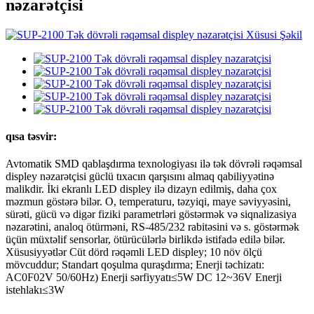
nəzarətçisi
qısa təsvir:
Avtomatik SMD qablaşdırma texnologiyası ilə tək dövrəli rəqəmsal
displey nəzarətçisi güclü tıxacın qarşısını almaq qabiliyyətinə
malikdir. İki ekranlı LED displey ilə dizayn edilmiş, daha çox
məzmun göstərə bilər. O, temperaturu, təzyiqi, maye səviyyəsini,
sürəti, gücü və digər fiziki parametrləri göstərmək və siqnalizasiya
nəzarətini, analoq ötürməni, RS-485/232 rabitəsini və s. göstərmək
üçün müxtəlif sensorlar, ötürücülərlə birlikdə istifadə edilə bilər.
Xüsusiyyətlər Cüt dörd rəqəmli LED displey; 10 növ ölçü
mövcuddur; Standart qoşulma quraşdırma; Enerji təchizatı:
AC0F02V 50/60Hz) Enerji sərfiyyatı≤5W DC 12~36V Enerji
istehlakı≤3W