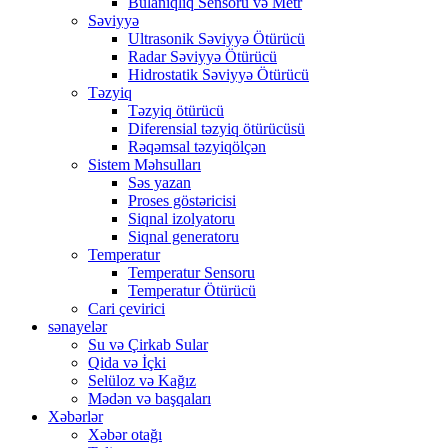
Bulanıqlıq Sensoru və Metr
Səviyyə
Ultrasonik Səviyyə Ötürücü
Radar Səviyyə Ötürücü
Hidrostatik Səviyyə Ötürücü
Təzyiq
Təzyiq ötürücü
Diferensial təzyiq ötürücüsü
Rəqəmsal təzyiqölçən
Sistem Məhsulları
Səs yazan
Proses göstəricisi
Siqnal izolyatoru
Siqnal generatoru
Temperatur
Temperatur Sensoru
Temperatur Ötürücü
Cari çevirici
sənayelər
Su və Çirkab Sular
Qida və İçki
Selüloz və Kağız
Mədən və başqaları
Xəbərlər
Xəbər otağı