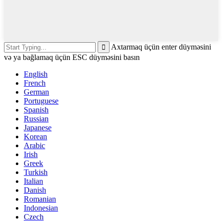
Axtarmaq üçün enter düyməsini
və ya bağlamaq üçün ESC düyməsini basın
English
French
German
Portuguese
Spanish
Russian
Japanese
Korean
Arabic
Irish
Greek
Turkish
Italian
Danish
Romanian
Indonesian
Czech