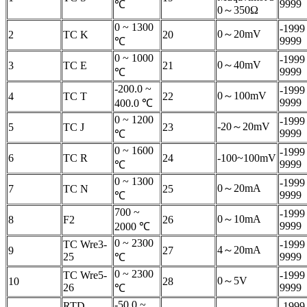
9999
℃
0～350Ω
0 ~ 1300
-1999
0～20mV
2
TC K
20
9999
℃
0 ~ 1000
-1999
0～40mV
3
TC E
21
9999
℃
-200.0 ~
-1999
0～100mV
4
TC T
22
9999
400.0 ℃
0 ~ 1200
-1999
-20～20mV
5
TC J
23
9999
℃
0 ~ 1600
-1999
6
TC R
24
-100~100mV
9999
℃
0 ~ 1300
-1999
0～20mA
7
TC N
25
9999
℃
700 ~
-1999
0～10mA
8
F2
26
9999
2000 ℃
0 ~ 2300
TC Wre3-
-1999
4～20mA
9
27
25
9999
℃
0 ~ 2300
TC Wre5-
-1999
0～5V
10
28
26
9999
℃
-50.0 ~
RTD
-1999