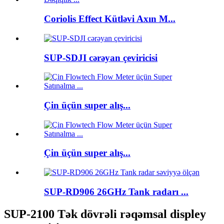
Coriolis Effect Kütləvi Axın M...
SUP-SDJI cərəyan çeviricisi
Çin üçün super alış...
Çin üçün super alış...
SUP-RD906 26GHz Tank radarı ...
SUP-2100 Tək dövrəli rəqəmsal displey