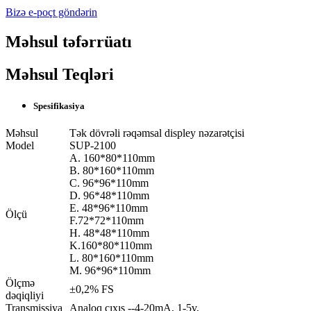
Bizə e-poçt göndərin
Məhsul təfərrüatı
Məhsul Teqləri
Spesifikasiya
Məhsul
Tək dövrəli rəqəmsal displey nəzarətçisi
Model
SUP-2100
A. 160*80*110mm
B. 80*160*110mm
C. 96*96*110mm
D. 96*48*110mm
E. 48*96*110mm
Ölçü
F.72*72*110mm
H. 48*48*110mm
K.160*80*110mm
L. 80*160*110mm
M. 96*96*110mm
Ölçmə
±0,2% FS
dəqiqliyi
Transmissiya
Analoq çıxış --4-20mA, 1-5v,