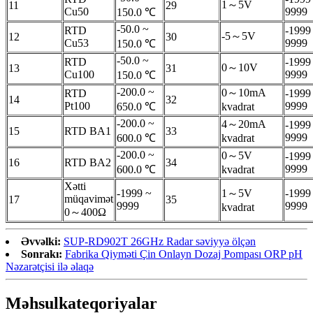
1～5V
11
29
Cu50
9999
150.0 ℃
-50.0 ~
RTD
-1999
-5～5V
12
30
Cu53
9999
150.0 ℃
-50.0 ~
RTD
-1999
0～10V
13
31
Cu100
9999
150.0 ℃
-200.0 ~
0～10mA
RTD
-1999
14
32
Pt100
9999
650.0 ℃
kvadrat
-200.0 ~
4～20mA
-1999
15
RTD BA1
33
9999
600.0 ℃
kvadrat
-200.0 ~
0～5V
-1999
16
RTD BA2
34
9999
600.0 ℃
kvadrat
Xətti
-1999 ~
1～5V
-1999
müqavimət
17
35
9999
9999
kvadrat
0～400Ω
Əvvəlki:
SUP-RD902T 26GHz Radar səviyyə ölçən
Sonrakı:
Fabrika Qiyməti Çin Onlayn Dozaj Pompası ORP pH
Nəzarətçisi ilə əlaqə
Məhsul
kateqoriyalar