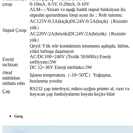
çıxışı
0-10mA, 0-5V, 0-20mA, 0-10V
ALM—-Yuxarı və aşağı həddi siqnal funksiyası ilə,
siqnalın qaytarılması fərqi ayarı ilə；Rele tutumu:
AC125V/0.5A(kiçik)DC24V/0.5A(kiçik)（Rezistiv
yük）
Siqnal Çıxışı
AC220V/2A(böyük)DC24V/2A(böyük)（Rezistiv
yük）
Qeyd: Yük rele kontaktının tutumunu aşdıqda, lütfən,
yükü birbaşa daşımayın
AC/DC100~240V (Tezlik 50/60Hz) Enerji
Enerji
sərfiyyatı≤5W
təchizatı
DC 12~36V Enerji istehlakı≤3W
Ətraf
İşləmə temperaturu（-10~50℃）Yoğuşma,
mühitdən
buzlanma yoxdur
istifadə edin
RS232 çap interfeysi, mikro-uyğun printer əl, vaxt və
Çap
həyəcan çap funksiyalarını həyata keçirə bilər
Giriş