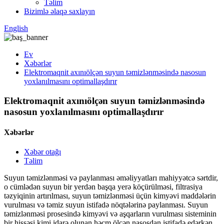
Təlim
Bizimlə əlaqə saxlayın
English
Ev
Xəbərlər
Elektromaqnit axınıölçən suyun təmizlənməsində nasosun
yoxlanılmasını optimallaşdırır
Elektromaqnit axınıölçən suyun təmizlənməsində
nasosun yoxlanılmasını optimallaşdırır
Xəbərlər
Xəbər otağı
Təlim
Suyun təmizlənməsi və paylanması əməliyyatları mahiyyətcə sərtdir,
o cümlədən suyun bir yerdən başqa yerə köçürülməsi, filtrasiya
təzyiqinin artırılması, suyun təmizlənməsi üçün kimyəvi maddələrin
vurulması və təmiz suyun istifadə nöqtələrinə paylanması. Suyun
təmizlənməsi prosesində kimyəvi və aşqarların vurulması sisteminin
bir hissəsi kimi idarə olunan həcm ölçən nasosdan istifadə edərkən