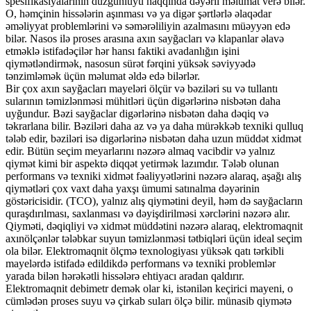
spesifikasiyalarının düzgünlüyü haqqında dəyərli məlumat verə bilər.
O, həmçinin hissələrin aşınması və ya digər şərtlərlə əlaqədar
əməliyyat problemlərini və səmərəliliyin azalmasını müəyyən edə
bilər. Nasos ilə proses arasına axın sayğacları və klapanlar əlavə
etməklə istifadəçilər hər hansı faktiki avadanlığın işini
qiymətləndirmək, nasosun sürət fərqini yüksək səviyyədə
tənzimləmək üçün məlumat əldə edə bilərlər.
Bir çox axın sayğacları mayeləri ölçür və bəziləri su və tullantı
sularının təmizlənməsi mühitləri üçün digərlərinə nisbətən daha
uyğundur. Bəzi sayğaclar digərlərinə nisbətən daha dəqiq və
təkrarlana bilir. Bəziləri daha az və ya daha mürəkkəb texniki qulluq
tələb edir, bəziləri isə digərlərinə nisbətən daha uzun müddət xidmət
edir. Bütün seçim meyarlarını nəzərə almaq vacibdir və yalnız
qiymət kimi bir aspektə diqqət yetirmək lazımdır. Tələb olunan
performans və texniki xidmət fəaliyyətlərini nəzərə alaraq, aşağı alış
qiymətləri çox vaxt daha yaxşı ümumi satınalma dəyərinin
göstəricisidir. (TCO), yalnız alış qiymətini deyil, həm də sayğacların
quraşdırılması, saxlanması və dəyişdirilməsi xərclərini nəzərə alır.
Qiyməti, dəqiqliyi və xidmət müddətini nəzərə alaraq, elektromaqnit
axınölçənlər tələbkar suyun təmizlənməsi tətbiqləri üçün ideal seçim
ola bilər. Elektromaqnit ölçmə texnologiyası yüksək qatı tərkibli
mayelərdə istifadə edildikdə performans və texniki problemlər
yarada bilən hərəkətli hissələrə ehtiyacı aradan qaldırır.
Elektromaqnit debimetr demək olar ki, istənilən keçirici mayeni, o
cümlədən proses suyu və çirkab suları ölçə bilir. münasib qiymətə