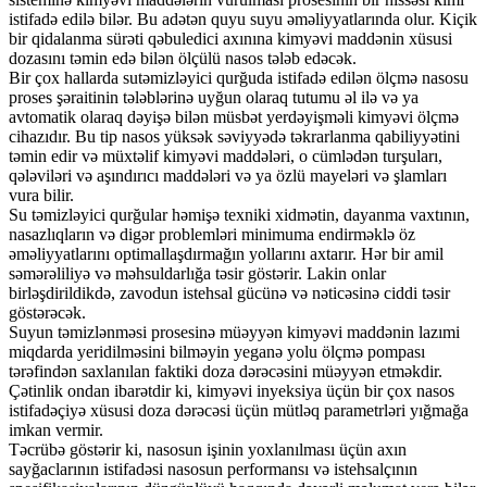
istifadə edilə bilər. Bu adətən quyu suyu əməliyyatlarında olur. Kiçik
bir qidalanma sürəti qəbuledici axınına kimyəvi maddənin xüsusi
dozasını təmin edə bilən ölçülü nasos tələb edəcək.
Bir çox hallarda sutəmizləyici qurğuda istifadə edilən ölçmə nasosu
proses şəraitinin tələblərinə uyğun olaraq tutumu əl ilə və ya
avtomatik olaraq dəyişə bilən müsbət yerdəyişməli kimyəvi ölçmə
cihazıdır. Bu tip nasos yüksək səviyyədə təkrarlanma qabiliyyətini
təmin edir və müxtəlif kimyəvi maddələri, o cümlədən turşuları,
qələviləri və aşındırıcı maddələri və ya özlü mayeləri və şlamları
vura bilir.
Su təmizləyici qurğular həmişə texniki xidmətin, dayanma vaxtının,
nasazlıqların və digər problemləri minimuma endirməklə öz
əməliyyatlarını optimallaşdırmağın yollarını axtarır. Hər bir amil
səmərəliliyə və məhsuldarlığa təsir göstərir. Lakin onlar
birləşdirildikdə, zavodun istehsal gücünə və nəticəsinə ciddi təsir
göstərəcək.
Suyun təmizlənməsi prosesinə müəyyən kimyəvi maddənin lazımi
miqdarda yeridilməsini bilməyin yeganə yolu ölçmə pompası
tərəfindən saxlanılan faktiki doza dərəcəsini müəyyən etməkdir.
Çətinlik ondan ibarətdir ki, kimyəvi inyeksiya üçün bir çox nasos
istifadəçiyə xüsusi doza dərəcəsi üçün mütləq parametrləri yığmağa
imkan vermir.
Təcrübə göstərir ki, nasosun işinin yoxlanılması üçün axın
sayğaclarının istifadəsi nasosun performansı və istehsalçının