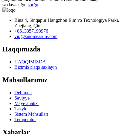
saxlayacağıq.
sorğu
Bina 4, Sinqapur Hangzhou Elm və Texnologiya Parkı,
Zhejiang, Çin
+8613357193976
vip@sinomeasure.com
Haqqımızda
HAQQIMIZDA
Bizimlə əlaqə saxlayın
Məhsullarımız
Debimetr
Səviyyə
Maye analizi
Təzyiq
Sistem Məhsulları
Temperatur
Xəbərlər