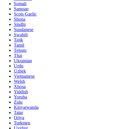
Somali
Samoan
Scots Gaelic
Shona
Sindhi
Sundanese
Swahili
Tajik
Tamil
Telugu
Thai
Ukrainian
Urdu
Uzbek
Vietnamese
Welsh
Xhosa
Yiddish
Yoruba
Zulu
Kinyarwanda
Tatar
Oriya
Turkmen
Uyghur