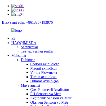
Bizə zəng edin: +8613357193976
Ev
HAQQIMIZDA
Sertifikatlar
Tez-tez verilən suallar
Məhsullar
Debimetr
Coriolis axını ölçən
Maqnit axınıölçən
Vortex Flowmeter
Turbin axınıölçən
Ultrasəs axınıölçən
Maye analizi
Çox Parametrli Analizator
PH Sensoru və Metr
Keçiricilik Sensoru və Metr
Oksigen Sensoru və Metr