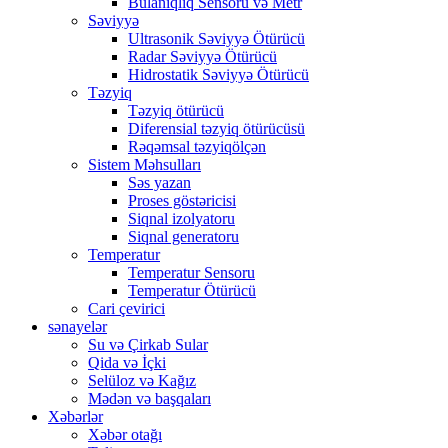
Bulanıqlıq Sensoru və Metr
Səviyyə
Ultrasonik Səviyyə Ötürücü
Radar Səviyyə Ötürücü
Hidrostatik Səviyyə Ötürücü
Təzyiq
Təzyiq ötürücü
Diferensial təzyiq ötürücüsü
Rəqəmsal təzyiqölçən
Sistem Məhsulları
Səs yazan
Proses göstəricisi
Siqnal izolyatoru
Siqnal generatoru
Temperatur
Temperatur Sensoru
Temperatur Ötürücü
Cari çevirici
sənayelər
Su və Çirkab Sular
Qida və İçki
Selüloz və Kağız
Mədən və başqaları
Xəbərlər
Xəbər otağı