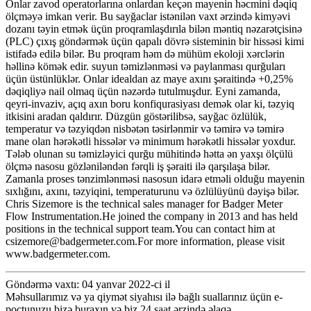
Onlar zavod operatorlarına onlardan keçən mayenin həcmini dəqiq
ölçməyə imkan verir. Bu sayğaclar istənilən vaxt ərzində kimyəvi
dozanı təyin etmək üçün proqramlaşdırıla bilən məntiq nəzarətçisinə
(PLC) çıxış göndərmək üçün qapalı dövrə sisteminin bir hissəsi kimi
istifadə edilə bilər. Bu proqram həm də mühüm ekoloji xərclərin
həllinə kömək edir. suyun təmizlənməsi və paylanması qurğuları
üçün üstünlüklər. Onlar idealdan az maye axını şəraitində +0,25%
dəqiqliyə nail olmaq üçün nəzərdə tutulmuşdur. Eyni zamanda,
qeyri-invaziv, açıq axın boru konfiqurasiyası demək olar ki, təzyiq
itkisini aradan qaldırır. Düzgün göstərilibsə, sayğac özlülük,
temperatur və təzyiqdən nisbətən təsirlənmir və təmirə və təmirə
mane olan hərəkətli hissələr və minimum hərəkətli hissələr yoxdur.
Tələb olunan su təmizləyici qurğu mühitində hətta ən yaxşı ölçülü
ölçmə nasosu gözləniləndən fərqli iş şəraiti ilə qarşılaşa bilər.
Zamanla proses tənzimlənməsi nasosun idarə etməli olduğu mayenin
sıxlığını, axını, təzyiqini, temperaturunu və özlülüyünü dəyişə bilər.
Chris Sizemore is the technical sales manager for Badger Meter
Flow Instrumentation.He joined the company in 2013 and has held
positions in the technical support team.You can contact him at
csizemore@badgermeter.com.For more information, please visit
www.badgermeter.com.
Göndərmə vaxtı: 04 yanvar 2022-ci il
Məhsullarımız və ya qiymət siyahısı ilə bağlı suallarınız üçün e-
poçtunuzu bizə buraxın və biz 24 saat ərzində əlaqə