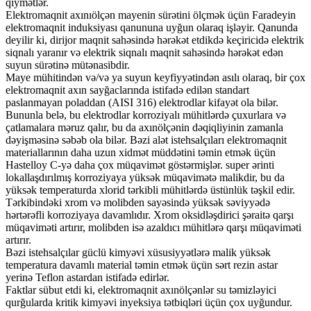
qiymətlər.
Elektromaqnit axınıölçən mayenin sürətini ölçmək üçün Faradeyin
elektromaqnit induksiyası qanununa uyğun olaraq işləyir. Qanunda
deyilir ki, dirijor maqnit sahəsində hərəkət etdikdə keçiricidə elektrik
siqnalı yaranır və elektrik siqnalı maqnit sahəsində hərəkət edən
suyun sürətinə mütənasibdir.
Maye mühitindən və/və ya suyun keyfiyyətindən asılı olaraq, bir çox
elektromaqnit axın sayğaclarında istifadə edilən standart
paslanmayan poladdan (AISI 316) elektrodlar kifayət ola bilər.
Bununla belə, bu elektrodlar korroziyalı mühitlərdə çuxurlara və
çatlamalara məruz qalır, bu da axınölçənin dəqiqliyinin zamanla
dəyişməsinə səbəb ola bilər. Bəzi alət istehsalçıları elektromaqnit
materiallarının daha uzun xidmət müddətini təmin etmək üçün
Hastelloy C-yə daha çox müqavimət göstərmişlər. super ərinti
lokallaşdırılmış korroziyaya yüksək müqavimətə malikdir, bu da
yüksək temperaturda xlorid tərkibli mühitlərdə üstünlük təşkil edir.
Tərkibindəki xrom və molibden sayəsində yüksək səviyyədə
hərtərəfli korroziyaya davamlıdır. Xrom oksidləşdirici şəraitə qarşı
müqaviməti artırır, molibden isə azaldıcı mühitlərə qarşı müqaviməti
artırır.
Bəzi istehsalçılar güclü kimyəvi xüsusiyyətlərə malik yüksək
temperatura davamlı material təmin etmək üçün sərt rezin astar
yerinə Teflon astardan istifadə edirlər.
Faktlar sübut etdi ki, elektromaqnit axınölçənlər su təmizləyici
qurğularda kritik kimyəvi inyeksiya tətbiqləri üçün çox uyğundur.