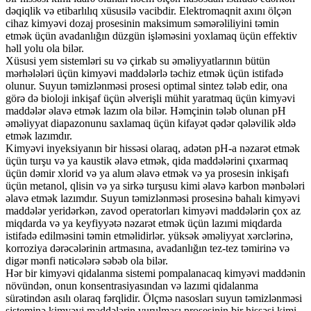
dəqiqlik və etibarlılıq xüsusilə vacibdir. Elektromaqnit axını ölçən
cihaz kimyəvi dozaj prosesinin maksimum səmərəliliyini təmin
etmək üçün avadanlığın düzgün işləməsini yoxlamaq üçün effektiv
həll yolu ola bilər.
Xüsusi yem sistemləri su və çirkab su əməliyyatlarının bütün
mərhələləri üçün kimyəvi maddələrlə təchiz etmək üçün istifadə
olunur. Suyun təmizlənməsi prosesi optimal sintez tələb edir, ona
görə də bioloji inkişaf üçün əlverişli mühit yaratmaq üçün kimyəvi
maddələr əlavə etmək lazım ola bilər. Həmçinin tələb olunan pH
əməliyyat diapazonunu saxlamaq üçün kifayət qədər qələvilik əldə
etmək lazımdır.
Kimyəvi inyeksiyanın bir hissəsi olaraq, adətən pH-a nəzarət etmək
üçün turşu və ya kaustik əlavə etmək, qida maddələrini çıxarmaq
üçün dəmir xlorid və ya alum əlavə etmək və ya prosesin inkişafı
üçün metanol, qlisin və ya sirkə turşusu kimi əlavə karbon mənbələri
əlavə etmək lazımdır. Suyun təmizlənməsi prosesinə bahalı kimyəvi
maddələr yeridərkən, zavod operatorları kimyəvi maddələrin çox az
miqdarda və ya keyfiyyətə nəzarət etmək üçün lazımi miqdarda
istifadə edilməsini təmin etməlidirlər. yüksək əməliyyat xərclərinə,
korroziya dərəcələrinin artmasına, avadanlığın tez-tez təmirinə və
digər mənfi nəticələrə səbəb ola bilər.
Hər bir kimyəvi qidalanma sistemi pompalanacaq kimyəvi maddənin
növündən, onun konsentrasiyasından və lazımi qidalanma
sürətindən asılı olaraq fərqlidir. Ölçmə nasosları suyun təmizlənməsi
sisteminə kimyəvi maddələrin vurulması prosesinin bir hissəsi kimi