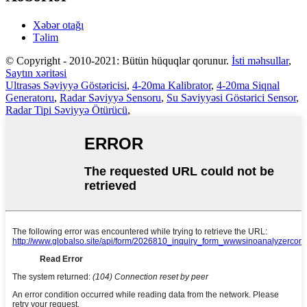
Xəbər otağı
Təlim
© Copyright - 2010-2021: Bütün hüquqlar qorunur.
İsti məhsullar
,
Saytın xəritəsi
Ultrasəs Səviyyə Göstəricisi
,
4-20ma Kalibrator
,
4-20ma Siqnal
Generatoru
,
Radar Səviyyə Sensoru
,
Su Səviyyəsi Göstərici Sensor
,
Radar Tipi Səviyyə Ötürücü
,