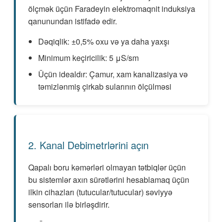
ölçmək üçün Faradeyin elektromaqnit induksiya
qanunundan istifadə edir.
Dəqiqlik: ±0,5% oxu və ya daha yaxşı
Minimum keçiricilik: 5 μS/sm
Üçün idealdır: Çamur, xam kanalizasiya və
təmizlənmiş çirkab sularının ölçülməsi
2. Kanal Debimetrlərini açın
Qapalı boru kəmərləri olmayan tətbiqlər üçün
bu sistemlər axın sürətlərini hesablamaq üçün
ilkin cihazları (tutucular/tutucular) səviyyə
sensorları ilə birləşdirir.