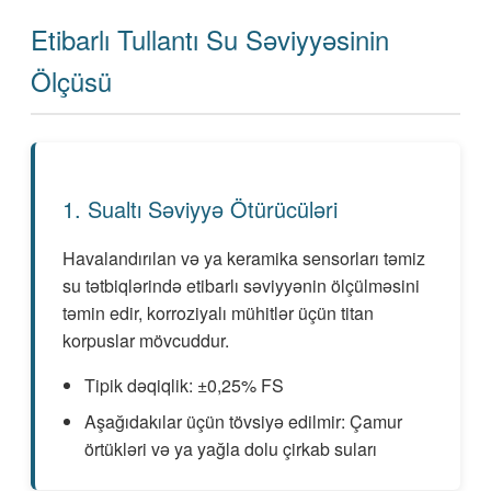
Etibarlı Tullantı Su Səviyyəsinin
Ölçüsü
1. Sualtı Səviyyə Ötürücüləri
Havalandırılan və ya keramika sensorları təmiz
su tətbiqlərində etibarlı səviyyənin ölçülməsini
təmin edir, korroziyalı mühitlər üçün titan
korpuslar mövcuddur.
Tipik dəqiqlik: ±0,25% FS
Aşağıdakılar üçün tövsiyə edilmir: Çamur
örtükləri və ya yağla dolu çirkab suları