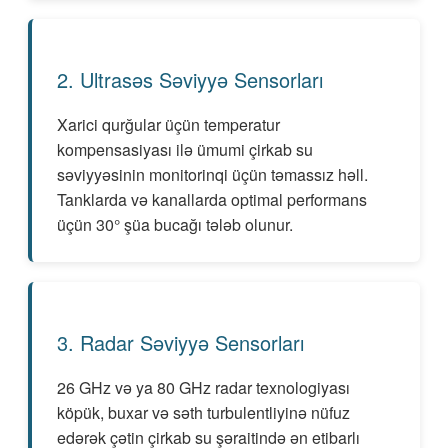
2. Ultrasəs Səviyyə Sensorları
Xarici qurğular üçün temperatur
kompensasiyası ilə ümumi çirkab su
səviyyəsinin monitorinqi üçün təmassız həll.
Tanklarda və kanallarda optimal performans
üçün 30° şüa bucağı tələb olunur.
3. Radar Səviyyə Sensorları
26 GHz və ya 80 GHz radar texnologiyası
köpük, buxar və səth turbulentliyinə nüfuz
edərək çətin çirkab su şəraitində ən etibarlı