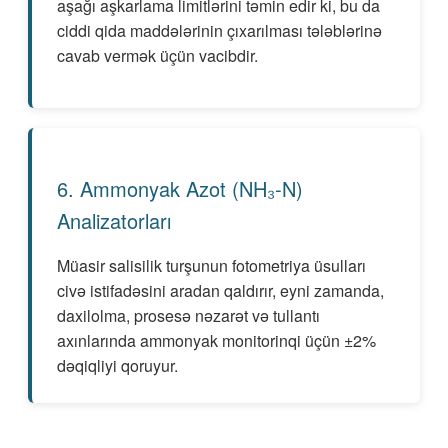
aşağı aşkarlama limitlərini təmin edir ki, bu da
ciddi qida maddələrinin çıxarılması tələblərinə
cavab vermək üçün vacibdir.
6. Ammonyak Azot (NH₃-N)
Analizatorları
Müasir salisilik turşunun fotometriya üsulları
civə istifadəsini aradan qaldırır, eyni zamanda,
daxilolma, prosesə nəzarət və tullantı
axınlarında ammonyak monitorinqi üçün ±2%
dəqiqliyi qoruyur.