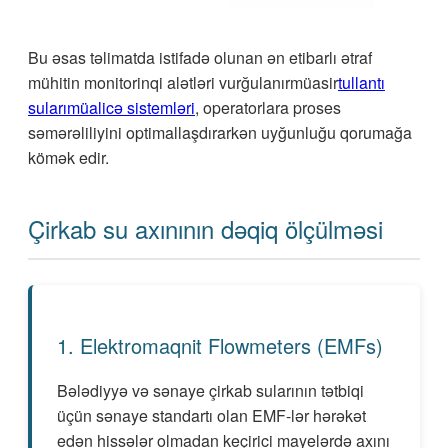
Bu əsas təlimatda istifadə olunan ən etibarlı ətraf
mühitin monitorinqi alətləri vurğulanır
müasir
tullantı
suları
müalicə sistemləri
, operatorlara proses
səmərəliliyini optimallaşdırarkən uyğunluğu qorumağa
kömək edir.
Çirkab su axınının dəqiq ölçülməsi
1. Elektromaqnit Flowmeters (EMFs)
Bələdiyyə və sənaye çirkab sularının tətbiqi
üçün sənaye standartı olan EMF-lər hərəkət
edən hissələr olmadan keçirici mayelərdə axını