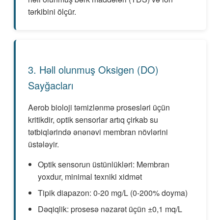
tərkibini ölçür.
3. Həll olunmuş Oksigen (DO)
Sayğacları
Aerob bioloji təmizlənmə prosesləri üçün
kritikdir, optik sensorlar artıq çirkab su
tətbiqlərində ənənəvi membran növlərini
üstələyir.
Optik sensorun üstünlükləri: Membran
yoxdur, minimal texniki xidmət
Tipik diapazon: 0-20 mg/L (0-200% doyma)
Dəqiqlik: prosesə nəzarət üçün ±0,1 mq/L