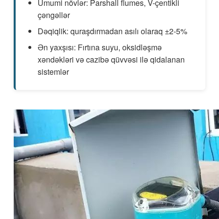
Ümumi növlər: Parshall flumes, V-çentikli
çəngəllər
Dəqiqlik: quraşdırmadan asılı olaraq ±2-5%
Ən yaxşısı: Fırtına suyu, oksidləşmə
xəndəkləri və cazibə qüvvəsi ilə qidalanan
sistemlər