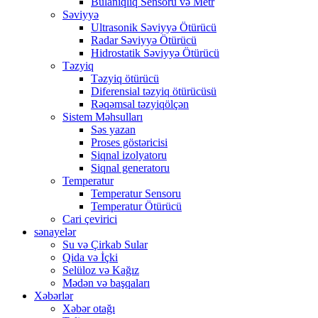
Bulanıqlıq Sensoru və Metr
Səviyyə
Ultrasonik Səviyyə Ötürücü
Radar Səviyyə Ötürücü
Hidrostatik Səviyyə Ötürücü
Təzyiq
Təzyiq ötürücü
Diferensial təzyiq ötürücüsü
Rəqəmsal təzyiqölçən
Sistem Məhsulları
Səs yazan
Proses göstəricisi
Siqnal izolyatoru
Siqnal generatoru
Temperatur
Temperatur Sensoru
Temperatur Ötürücü
Cari çevirici
sənayelər
Su və Çirkab Sular
Qida və İçki
Selüloz və Kağız
Mədən və başqaları
Xəbərlər
Xəbər otağı