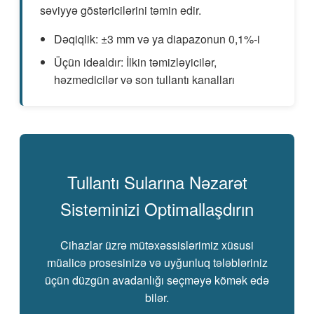
səviyyə göstəricilərini təmin edir.
Dəqiqlik: ±3 mm və ya diapazonun 0,1%-i
Üçün idealdır: İlkin təmizləyicilər,
həzmedicilər və son tullantı kanalları
Tullantı Sularına Nəzarət
Sisteminizi Optimallaşdırın
Cihazlar üzrə mütəxəssislərimiz xüsusi
müalicə prosesinizə və uyğunluq tələbləriniz
üçün düzgün avadanlığı seçməyə kömək edə
bilər.