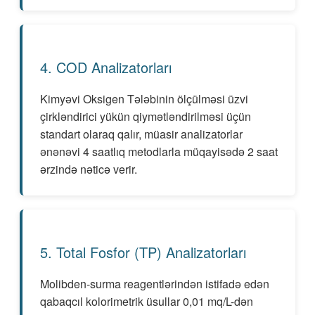
4. COD Analizatorları
Kimyəvi Oksigen Tələbinin ölçülməsi üzvi
çirkləndirici yükün qiymətləndirilməsi üçün
standart olaraq qalır, müasir analizatorlar
ənənəvi 4 saatlıq metodlarla müqayisədə 2 saat
ərzində nəticə verir.
5. Total Fosfor (TP) Analizatorları
Molibden-surma reagentlərindən istifadə edən
qabaqcıl kolorimetrik üsullar 0,01 mq/L-dən