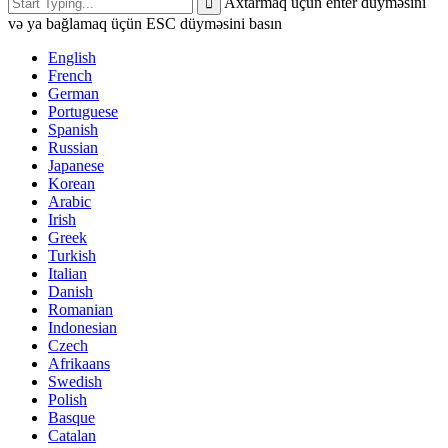
Axtarmaq üçün enter düyməsini
və ya bağlamaq üçün ESC düyməsini basın
English
French
German
Portuguese
Spanish
Russian
Japanese
Korean
Arabic
Irish
Greek
Turkish
Italian
Danish
Romanian
Indonesian
Czech
Afrikaans
Swedish
Polish
Basque
Catalan