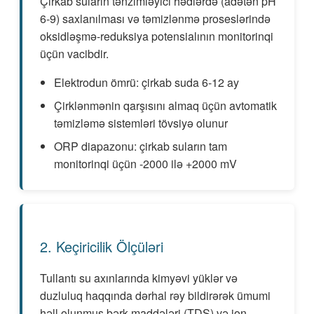
Çirkab suların tənzimləyici hədlərdə (adətən pH
6-9) saxlanılması və təmizlənmə proseslərində
oksidləşmə-reduksiya potensialının monitorinqi
üçün vacibdir.
Elektrodun ömrü: çirkab suda 6-12 ay
Çirklənmənin qarşısını almaq üçün avtomatik
təmizləmə sistemləri tövsiyə olunur
ORP diapazonu: çirkab suların tam
monitorinqi üçün -2000 ilə +2000 mV
2. Keçiricilik Ölçüləri
Tullantı su axınlarında kimyəvi yüklər və
duzluluq haqqında dərhal rəy bildirərək ümumi
həll olunmuş bərk maddələri (TDS) və ion