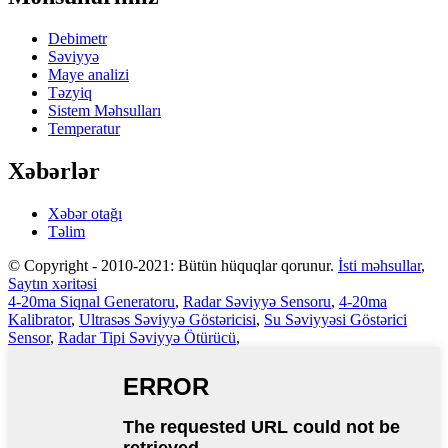
Debimetr
Səviyyə
Maye analizi
Təzyiq
Sistem Məhsulları
Temperatur
Xəbərlər
Xəbər otağı
Təlim
© Copyright - 2010-2021: Bütün hüquqlar qorunur.
İsti məhsullar
,
Saytın xəritəsi
4-20ma Siqnal Generatoru
,
Radar Səviyyə Sensoru
,
4-20ma
Kalibrator
,
Ultrasəs Səviyyə Göstəricisi
,
Su Səviyyəsi Göstərici
Sensor
,
Radar Tipi Səviyyə Ötürücü
,