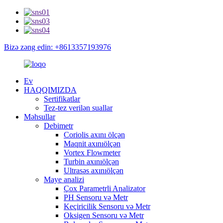
Bizə zəng edin: +8613357193976
Ev
HAQQIMIZDA
Sertifikatlar
Tez-tez verilən suallar
Məhsullar
Debimetr
Coriolis axını ölçən
Maqnit axınıölçən
Vortex Flowmeter
Turbin axınıölçən
Ultrasəs axınıölçən
Maye analizi
Çox Parametrli Analizator
PH Sensoru və Metr
Keçiricilik Sensoru və Metr
Oksigen Sensoru və Metr